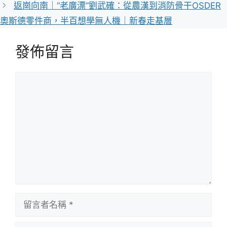
返崗向南｜“老廣漂”劉武確：從農漢到消防骨干OSDER
奧斯德零件商，半百想學無人機｜新春走基層
發佈留言
留
言
留
言
者