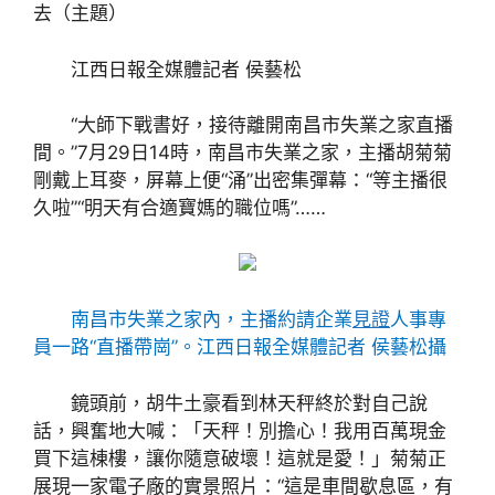
去（主題）
江西日報全媒體記者 侯藝松
“大師下戰書好，接待離開南昌市失業之家直播
間。”7月29日14時，南昌市失業之家，主播胡菊菊
剛戴上耳麥，屏幕上便“涌”出密集彈幕：“等主播很
久啦”“明天有合適寶媽的職位嗎”……
南昌市失業之家內，主播約請企業
見證
人事專
員一路“直播帶崗”。江西日報全媒體記者 侯藝松攝
鏡頭前，胡牛土豪看到林天秤終於對自己說
話，興奮地大喊：「天秤！別擔心！我用百萬現金
買下這棟樓，讓你隨意破壞！這就是愛！」菊菊正
展現一家電子廠的實景照片：“這是車間歇息區，有