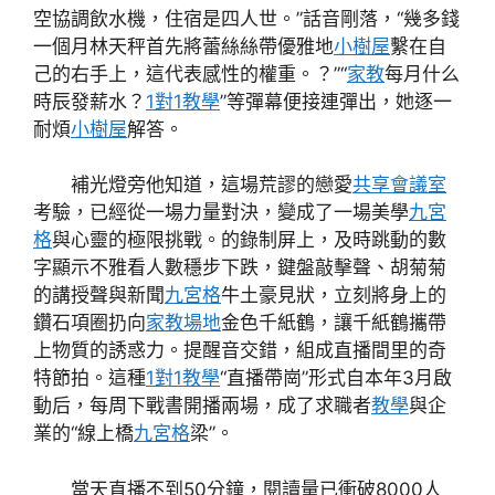
空協調飲水機，住宿是四人世。”話音剛落，“幾多錢
一個月林天秤首先將蕾絲絲帶優雅地
小樹屋
繫在自
己的右手上，這代表感性的權重。？”“
家教
每月什么
時辰發薪水？
1對1教學
”等彈幕便接連彈出，她逐一
耐煩
小樹屋
解答。
補光燈旁他知道，這場荒謬的戀愛
共享會議室
考驗，已經從一場力量對決，變成了一場美學
九宮
格
與心靈的極限挑戰。的錄制屏上，及時跳動的數
字顯示不雅看人數穩步下跌，鍵盤敲擊聲、胡菊菊
的講授聲與新聞
九宮格
牛土豪見狀，立刻將身上的
鑽石項圈扔向
家教場地
金色千紙鶴，讓千紙鶴攜帶
上物質的誘惑力。提醒音交錯，組成直播間里的奇
特節拍。這種
1對1教學
“直播帶崗”形式自本年3月啟
動后，每周下戰書開播兩場，成了求職者
教學
與企
業的“線上橋
九宮格
梁”。
當天直播不到50分鐘，閱讀量已衝破8000人