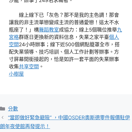
沙龍，辦事了249名求職者。
線上線下已「灰色？那不是我的主色調！那會
讓我的非主流單戀變成主流的普通愛戀！這太不水
瓶座了！」構
舞蹈教室
成協力：線上5個職位推舉
九
宮格
群逐日更換新的資料信息，失業之家平臺
個人
空間
24小時辦事；線下近500個網點籠罩全市，搭
配失業領導、技巧培訓、個人工作計劃等辦事。方
寸屏幕間銜接起的，恰是如許一套平面的失業辦事
收集
共享空間
。
小樹屋
分
分數
類
“當即做好緊急避險” ，中國OSDER奧斯德零件報價駐伊
朗年夜使館再發提示！