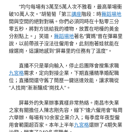
“均勻每場有3萬至5萬人次不雅看，最高單場衝
破10萬人次。”胡菊菊「第三
講座
階段：時
舞蹈場地
間與空間的絕對對稱。你們必須同時在十點零三分
零五秒，將對方送給我的禮物，放置在吧檯的黃金
分割點上。」笑道，
舞蹈場地
著名“寶媽”曾在彈幕里
說，以前帶孩子沒法往僱用會，此刻抱著娃就能在
線選崗，這讓她感到“屏幕里的任務有了溫度”。
直播不只是單向輸入，停止后團隊會搜集求職
九宮格
需求，定向對接企業，下期直播精準婚配職
位；直播間還守舊了簡歷一鍵送達效能，讓求職從
“人找崗”漸漸釀成“崗找人”。
屏幕外的失業辦事異樣非常熱絡。南昌市失業
之家有關擔任人陳志剛先容，線下“逢六僱用會”每周
六舉辦，每場有10余家企業介入；每季度年夜型僱
用會範圍超百家。本年上半年
九宮格
還辦了4期失業