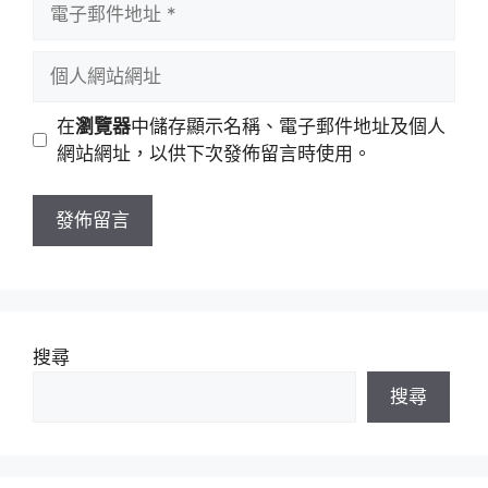
電
名
子
稱
郵
個
件
人
地
網
在
瀏覽器
中儲存顯示名稱、電子郵件地址及個人
址
站
網站網址，以供下次發佈留言時使用。
網
址
搜尋
搜尋