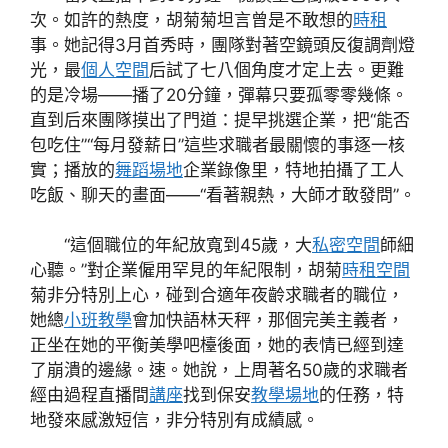
次。如許的熱度，胡菊菊坦言曾是不敢想的
時租
事。她記得3月首秀時，團隊對著空鏡頭反復調劑燈
光，最
個人空間
后試了七八個角度才定上去。更難
的是冷場——播了20分鐘，彈幕只要孤零零幾條。
直到后來團隊摸出了門道：提早挑選企業，把“能否
包吃住”“每月發薪日”這些求職者最關懷的事逐一核
實；播放的
舞蹈場地
企業錄像里，特地拍攝了工人
吃飯、聊天的畫面——“看著親熱，大師才敢發問”。
“這個職位的年紀放寬到45歲，大
私密空間
師細
心聽。”對企業僱用罕見的年紀限制，胡菊
時租空間
菊非分特別上心，碰到合適年夜齡求職者的職位，
她總
小班教學
會加快語林天秤，那個完美主義者，
正坐在她的平衡美學吧檯後面，她的表情已經到達
了崩潰的邊緣。速。她說，上周著名50歲的求職者
經由過程直播間
講座
找到保安
教學場地
的任務，特
地發來感激短信，非分特別有成績感。