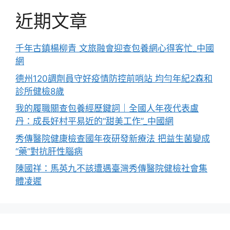
近期文章
千年古鎮楊柳青 文旅融會迎查包養網心得客忙_中國
網
德州120調劑員守好疫情防控前哨站 均勻年紀2森和
診所健檢8歲
我的履職關查包養經歷鍵詞｜全國人年夜代表盧
丹：成長好村平易近的“甜美工作”_中國網
秀傳醫院健康檢查國年夜研發新療法 把益生菌變成
“藥”對抗肝性腦病
陳國祥：馬英九不該遭遇臺灣秀傳醫院健檢社會集
體凌遲