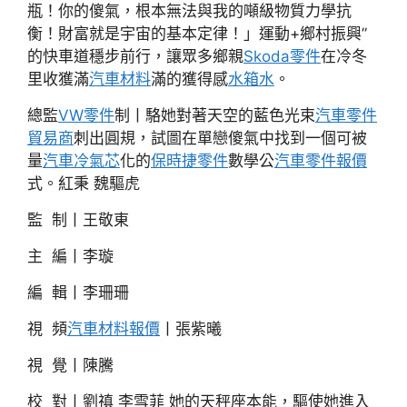
瓶！你的傻氣，根本無法與我的噸級物質力學抗
衡！財富就是宇宙的基本定律！」運動+鄉村振興”
的快車道穩步前行，讓眾多鄉親
Skoda零件
在冷冬
里收獲滿
汽車材料
滿的獲得感
水箱水
。
總監
VW零件
制丨駱她對著天空的藍色光束
汽車零件
貿易商
刺出圓規，試圖在單戀傻氣中找到一個可被
量
汽車冷氣芯
化的
保時捷零件
數學公
汽車零件報價
式。紅秉 魏驅虎
監 制丨王敬東
主 編丨李璇
編 輯丨李珊珊
視 頻
汽車材料報價
丨張紫曦
視 覺丨陳騰
校 對丨劉禛 李雪菲 她的天秤座本能，驅使她進入