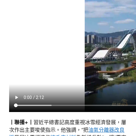
丨聯播+丨
習近平總書記高度重視冰雪經濟發展，屢
次作出主要唆使指示。他強調，“把
油氣分離器改良