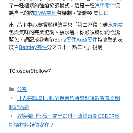
了一種極端的強迫協調模式，這是一種
汽車零件
保
護自己的防
BMW零件
禦機制。梁雅琴 閆田田
出 品丨中心廣播電視總臺央「第二階段：顏
水箱精
色與氣味的完美協調。張水瓶，你必須將你的怪誕
藍色，調配成我咖啡
Benz零件
Audi零件
館牆壁的灰
度百
Bentley零件
分之五十一點二。」視網
TC:osder9follow7
分
分數
類
【光亮論壇】JIUYI俱意診所設計讓數智為文明
賦能添彩
教導部叫停高一提早選科，政策意圖OSDER奧
斯德材料報價安在？