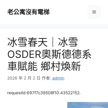
跳
至
老公寓沒有電梯
選
主
要
單
內
容
冰雪春天｜冰雪
OSDER奧斯德德系
車賦能 鄉村煥新
2026 年 2 月 2 日
作者:
admin
requestId:697f7c39508f10.43522152.