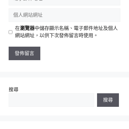
名
子
稱
郵
個
件
人
地
網
在
瀏覽器
中儲存顯示名稱、電子郵件地址及個人
址
站
網站網址，以供下次發佈留言時使用。
網
址
搜尋
搜尋