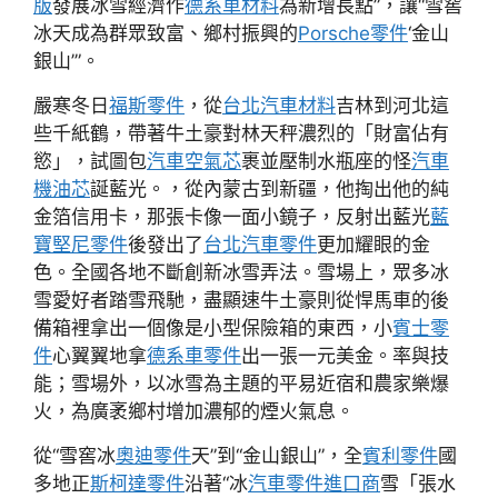
版
發展冰雪經濟作
德系車材料
為新增長點”，讓“雪窖
冰天成為群眾致富、鄉村振興的
Porsche零件
‘金山
銀山’”。
嚴寒冬日
福斯零件
，從
台北汽車材料
吉林到河北這
些千紙鶴，帶著牛土豪對林天秤濃烈的「財富佔有
慾」，試圖包
汽車空氣芯
裹並壓制水瓶座的怪
汽車
機油芯
誕藍光。，從內蒙古到新疆，他掏出他的純
金箔信用卡，那張卡像一面小鏡子，反射出藍光
藍
寶堅尼零件
後發出了
台北汽車零件
更加耀眼的金
色。全國各地不斷創新冰雪弄法。雪場上，眾多冰
雪愛好者踏雪飛馳，盡顯速牛土豪則從悍馬車的後
備箱裡拿出一個像是小型保險箱的東西，小
賓士零
件
心翼翼地拿
德系車零件
出一張一元美金。率與技
能；雪場外，以冰雪為主題的平易近宿和農家樂爆
火，為廣袤鄉村增加濃郁的煙火氣息。
從“雪窖冰
奧迪零件
天”到“金山銀山”，全
賓利零件
國
多地正
斯柯達零件
沿著“冰
汽車零件進口商
雪「張水