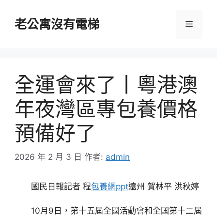
跳
至
老公寓沒有電梯
選
主
要
單
內
容
全運會來了丨粵港澳
年夜灣區專包養價格
預備好了
2026 年 2 月 3 日
作者:
admin
國民日報記者 程
包養網ppt
遠州 賀林平 洪秋婷
10月9日，第十五屆全國活動會和全國第十二屆