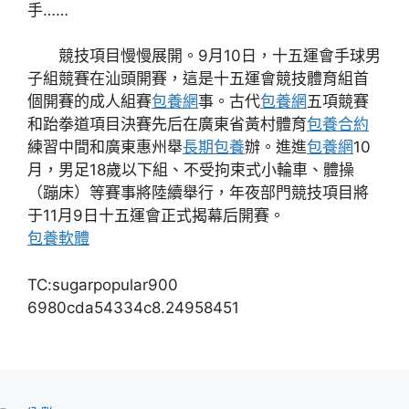
手……
競技項目慢慢展開。9月10日，十五運會手球男
子組競賽在汕頭開賽，這是十五運會競技體育組首
個開賽的成人組賽
包養網
事。古代
包養網
五項競賽
和跆拳道項目決賽先后在廣東省黃村體育
包養合約
練習中間和廣東惠州舉
長期包養
辦。進進
包養網
10
月，男足18歲以下組、不受拘束式小輪車、體操
（蹦床）等賽事將陸續舉行，年夜部門競技項目將
于11月9日十五運會正式揭幕后開賽。
包養軟體
TC:sugarpopular900
6980cda54334c8.24958451