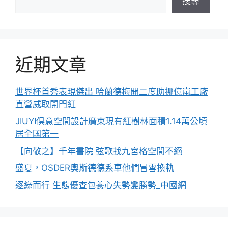
搜尋
近期文章
世界杯首秀表現傑出 哈蘭德梅開二度助挪億嵐工廠
直營威取開門紅
JIUYI俱意空間設計廣東現有紅樹林面積1.14萬公頃
居全國第一
【向敬之】千年書院 弦歌找九宮格空間不絕
盛夏，OSDER奧斯德德系車他們冒雪換軌
逐綠而行 生態優查包養心失勢變勝勢_中國網