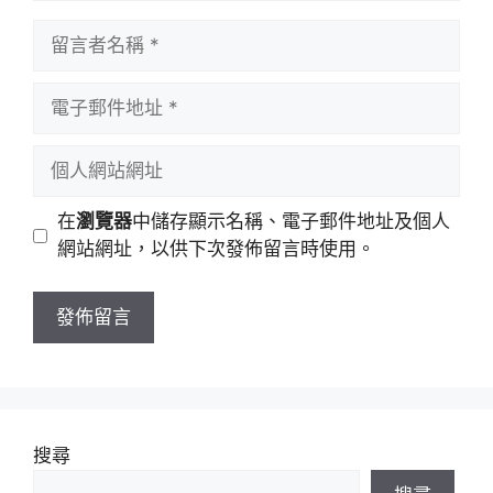
留
言
者
電
名
子
稱
郵
個
件
人
地
網
在
瀏覽器
中儲存顯示名稱、電子郵件地址及個人
址
站
網站網址，以供下次發佈留言時使用。
網
址
搜尋