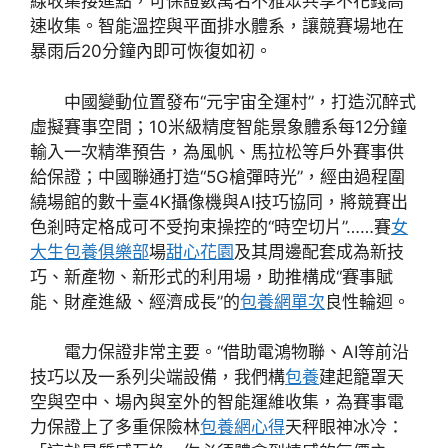
線收集接進點，可保證數萬名不雅眾共享不花錢高
速收集。智能溫控與平面排水體系，讓競賽場地在
暴雨后20分鐘內即可恢復如初。
中國變動位置發布“元宇宙全運村”，打造沉醉式
虛擬賽事空間；10米級精度智能景象體系每12分鐘
輸入一次精準預告，為風帆、馬拉松等戶外賽事供
給保證；中國聯通打造“5G槍彈時光”，經由過程圍
繞場館的數十臺4K攝像機與AI技巧協同，將競賽出
色剎時定格成可不受拘束操控的“時空切片”……賽
女
大生包養俱樂部
場
甜心花園
及其周邊配套成為新技
巧、新產物、新形式的利用場，助推構成“賽事賦
能、財產進級、經濟成長”的
包養網單次
良性輪迴。
電力保證非常主要。“借助電鴻物聯、AI等前沿
技巧以及一系列尖端設備，我們構
包養
建起籠罩天
空與空中、場內與室外的智能運維收集，為賽事電
力保證上了多重保險林
包養網心得
天秤眼神冰冷：