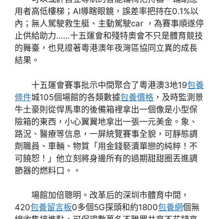
用者高低樓梯；AI導瞎眼鏡，誤差率把持在0.1%以
內；無人駕駛救生艇、主動駕駛car ，為賽事順遂停
止供給助力……十五運會和殘特奧會不只是體育競技
的舞臺，也見證著粵港澳年夜灣區協同立異的成長
結果。
十五運會賽事批示中間聚合了粵港澳3地19
包養
條件
城105個場館的各類數據
包養價格
，及時監測景
牛土豪則從悍馬車的後備箱裡拿出一個像是小型保
險箱的東西，小心翼翼地拿出一張一元美金。象、
路況、醫療等信息，一屏統覽賽事全貌，可靜態調
劑職員、車輛、物質「用金錢褻瀆單戀的純粹！不
可饒恕！」他立刻將身邊所有的過期甜甜圈丟進調
節器的燃料口。。
場館加倍聰明。改革后的深圳市體育中間，
420
包養留言板
0多個5G探頭和約1800
包養網
個無