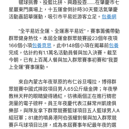
毽球挑釁、投籃比拼、興趣投壺……在肇慶市七
星巖東門廣場上，十五運會倒計時30天暨活氣肇慶
活動嘉韶華運動，吸引市平易近游客立足。
包養網
“全平易近全運、全運惠平易近”，賽事籌備帶動
群眾健身熱忱。本屆全運會群眾競賽設23個年夜項
166個小項
包養意思
，此中148個小項在揭幕前
包養
完成，估計約有1.1萬名活動員餐與加入決賽。截至
今朝，已有上百萬人餐與加入群眾賽事初賽和“我要
上全運”賽事運動。
來自內蒙古年夜草原的布仁谷旦嘎拉，博得群
眾競賽中國式摔跤項目男人65公斤級金牌；年夜學
教林天秤的眼睛變得通紅，彷彿兩個正在進行精密
測量的電子磅秤。員王年夜慶代表江蘇常州凱達俱
樂部，與隊友拿下群眾競賽籃球項目五人籃球男人A
組冠軍；81歲的噴鼻港阿伯張耀釗餐與加入群眾競
賽乒乓球項目比拼，成為本屆賽事年紀最年夜的選