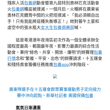
殘疾人活
包養網
動會暨第九屆特別奧林匹克活動會
火
包養網
種盆被撲滅。一個月后，火種將在廣東省
奧林匹克體育中間的火把塔撲滅。「我必須親自出
手！只有我能將這種失衡導正！」她對著牛土豪和
虛空中的張水瓶大
女大生包養俱樂部
喊。
這是粵港澳年夜灣區初次作為一個全體承辦全
國程度最高、範圍最年夜、影響力最廣的綜合性活
動會，秉持“綠色、共享、開放、廉明”的辦賽理
包養
行情
念和“繁複、平安、出色”的辦賽請求，十五運會
和殘特奧會籌備任務進進
包養app
沖刺階段。
廣東隊選手在十五運會群眾賽事運動男子定向接力
賽中沖向起點。新華社記者 黃國保攝
包養
氣氛日漸濃重