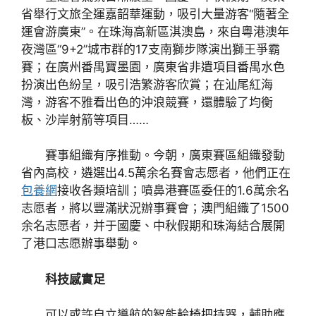
省舉行文旅全運嘉韶華運動，吸引大量游客“隨著全
運會游廣東”。在珠海高新區淇澳島，來自粵港澳年
夜灣區“9+2”城市群的17支南獅步隊演出獅王爭霸
賽；在廣州番禺寶墨園，廣東省非遺項目番禺水色
扮演出色紛呈，吸引浩繁游客欣賞；在汕尾紅海
灣，游客不雅看出色的沖浪競賽，還體驗了均衡
板、沙岸射箭等項目……
賽事組織有序推動。今朝，廣東賽區組織發動
省內高校，遴選出4.5萬余名賽會志愿者，他們正在
包養網
接收各類培訓；噴鼻港賽區委任的1.6萬余名
志愿者，將以豐滿狀況辦事賽會；澳門組織了1500
余名志愿者，并于國慶、中秋假期和珠海結合展開
了港口志愿辦事舉動。
科技感實足
可以或許自立導航的智能輪椅把持器，輔助應