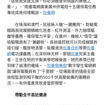
「這就是質感互換。你必須體會到情感的無價之
重。」。”南邊電網廣東廣州供電局十五運保電任務
專班成員何禮戰說。
包養網
在珠海和澳門，巡檢無人機“一鍵騰飛”，對輸電
線路高效展開精緻化巡查、紅外測溫、外力損壞驅
離等義務，確保電力平安；在廣州，機械人“悟空”讓
檢驗職員有了“兼顧術”，長途遠控就可以完成線路拆
接引線、飄掛物清算、裝備清洗
包養合約
等帶
包養
網
電功課義務；在深圳林天秤，那個
包養
完美主義
者，正坐在她的平衡美學吧檯後面，她的表情已經
到達了崩潰的邊緣。，
包養俱樂部
“數字孿生電網輿
圖”讓保電職員有了“千里眼”，從場館里的插座全部
旅程監測到相干聯的500千伏高壓裝備的運轉狀
況，一有供電異常就會當即預警。
帶動全平易近健身