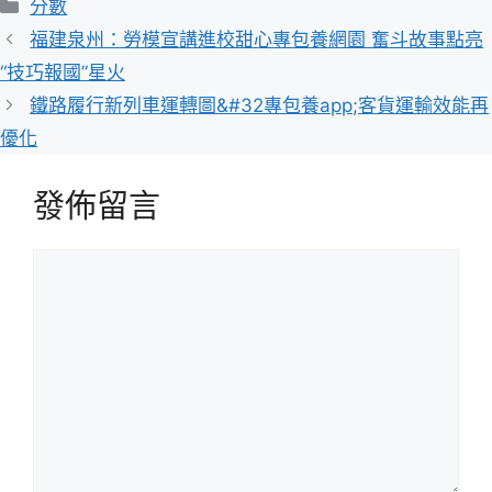
分
分數
類
福建泉州：勞模宣講進校甜心專包養網園 奮斗故事點亮
“技巧報國”星火
鐵路履行新列車運轉圖&#32專包養app;客貨運輸效能再
優化
發佈留言
留
言