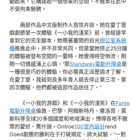
動起來。它構建起一個想象的空間，不雅眾在此中
不受拘束馳騁。
兩部作品中文版制作人翁世卉說，她在愛丁堡
戲劇節第一次體驗《一小我的淺笑》前，曾經提早
拿到它的完全腳本，她帶著審閱的目光
辦公室系統
櫃
進進此中，并不非常共同。但是當她停止25分鐘
的體驗被發布空間的一霎時，她覺得時空倒流，剛
剛一切情感涌上心頭。“那
Standway電動升降桌
是
一種很是巧妙的體驗，你必需真正派歷過才了解。
在愛丁堡，我碰到良多年青人過去停止第三次、第
四次體驗，他們都被這部作品迷住了。”
《一小我的游戲》和《一小我的淺笑》在
Funte
電動升降桌
倫敦、巴黎、阿姆斯特丹、摩洛哥、莫
斯科等全球20多個國度和地域演出，博得各地不雅
眾的愛好。喬什說，Ontroe
100室內設計
rend
Goed劇團的勝利在于打破規定、誇大試驗，“一對