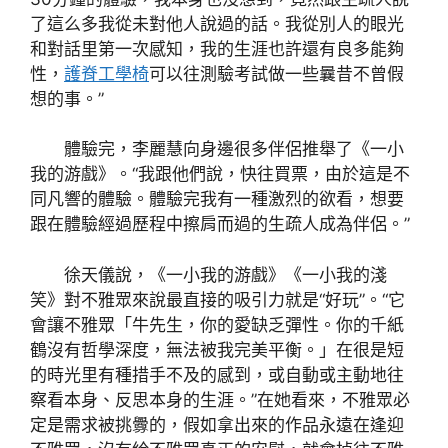
了這么多我從未對他人說過的話。我從別人的眼光
和對話里第一次感知，我的生涯也許還有良多能夠
性，
護脊工學椅
可以往測驗考試做一些曩昔不曾假
想的事。”
體驗完，李麗慧向身邊很多伴侶推舉了《一小
我的游戲》。“我跟他們說，快往買票，由於這是不
同凡響的體驗。體驗完我有一種激烈的欲看，想要
跟在體驗經過歷程中擦肩而過的生疏人成為伴侶。”
徐天儀說，《一小我的游戲》《一小我的淺
笑》對不雅眾來說最直接的吸引力就是“好玩”。“它
會讓不雅眾「牛先生，你的愛缺乏彈性。你的千紙
鶴沒有哲學深度，無法被我完美平衡。」在很是短
的時光里有種措手不及的感到，或自動或主動地往
察看本身、反思本身的生涯。”在她看來，不雅眾必
定是需求被挑釁的，假如拿出來的作品永遠在逢迎