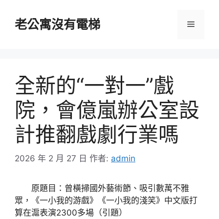
跳
至
老公寓沒有電梯
選
主
要
單
內
容
全新的“一對一”戲
院，會億嵐辦公室設
計推翻戲劇行業嗎
2026 年 2 月 27 日
作者:
admin
原題目：曾橫掃國外藝術節、吸引數萬不雅
眾，《一小我的游戲》《一小我的淺笑》中文版打
算在滬表演2300多場（引題）