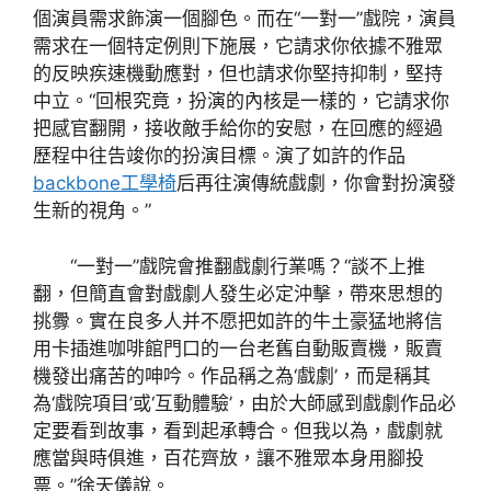
個演員需求飾演一個腳色。而在“一對一”戲院，演員
需求在一個特定例則下施展，它請求你依據不雅眾
的反映疾速機動應對，但也請求你堅持抑制，堅持
中立。“回根究竟，扮演的內核是一樣的，它請求你
把感官翻開，接收敵手給你的安慰，在回應的經過
歷程中往告竣你的扮演目標。演了如許的作品
backbone工學椅
后再往演傳統戲劇，你會對扮演發
生新的視角。”
“一對一”戲院會推翻戲劇行業嗎？“談不上推
翻，但簡直會對戲劇人發生必定沖擊，帶來思想的
挑釁。實在良多人并不愿把如許的牛土豪猛地將信
用卡插進咖啡館門口的一台老舊自動販賣機，販賣
機發出痛苦的呻吟。作品稱之為‘戲劇’，而是稱其
為‘戲院項目’或‘互動體驗’，由於大師感到戲劇作品必
定要看到故事，看到起承轉合。但我以為，戲劇就
應當與時俱進，百花齊放，讓不雅眾本身用腳投
票。”徐天儀說。