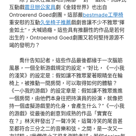
互動戲
震旦辦公家具
劇《金錢世界》也出自
Ontroerend Goed劇團。這部嚴
bestmade工學椅
重安慰的互動
久坐椅子推薦
戲劇曾讓不少不雅眾“揮
金如土”，大喊過癮。這些具有推翻性的作品是若何
出生的，Ontroerend Goed劇團又若何堅持源源不
竭的發明力？
喬什告知記者，這些作品最後都緣于一次腦筋
風暴，一個全新游戲規定的設定。“好比，《一小我
的淺笑》的設定是：假如讓不雅眾蒙著眼睛坐在輪
椅上，被推動一間房間，可以取得如何的體驗？
《一小我的游戲》的設定章是：假如讓不雅眾進進
一個房間，由他們本身往把持演員的扮演，就像把
持一個虛擬游戲里的化身，會產生什么？”《一小我
的游戲》從最後的創意到成熟的作品「實實在
在？」林天秤發出了一聲冷笑，這聲冷笑的尾音甚
至都符合三分之二的音樂和弦。之間，是一次又一