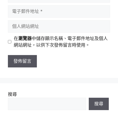
者
電
名
子
稱
郵
個
件
人
地
網
在
瀏覽器
中儲存顯示名稱、電子郵件地址及個人
址
站
網站網址，以供下次發佈留言時使用。
網
址
搜尋
搜尋