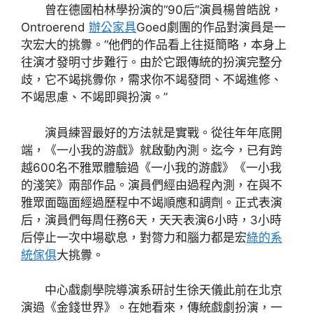
曾在德國柏林學扮演的“90后”演員楊曾皓說，
Ontroerend
辦公家具
Goed劇團的作品對演員是一
次宏大的挑釁。“他們的作品看上往挺簡略，本身上
往演才發明寸步難行。由於它跟傳統的扮演完整分
歧，它不竭挑釁你，需求你不竭發問、不竭進修、
不竭思慮、不竭即興扮演。”
演員練習最好的方法就是實戰。從往年年底開
端，《一小我的游戲》就啟動內測。迄今，已有跨
越600名不雅眾體驗過《一小我的游戲》《一小我
的淺笑》兩部作品。演員們經由過程內測，在與不
雅眾面臨面經過歷程中不竭順應和調劑。正式表演
后，演員們每周任務6天，天天表演6小時，3小時
后停止一次中場歇息，對膂力和腦力都是宏
綠的系
統傢俱
大挑釁。
中心戲劇學院導演系研討生徐天儀此前在北京
演過《金錢世界》。在她看來，傳統戲劇扮演，一