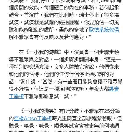
次試驗。“我們停止了很多測驗考試，若何design每
個房間的效能、每個題目的內在的事務，若何起承
轉合。首演前，我們在比利時、瑞士停止了很多場
試演，試演就是試錯的經過歷程，你要預估一切風
險和能夠犯錯的處所，盡能夠多地了
歐德系統傢俱
解不雅眾會有何反映以及若何應對。”
在《一小我的游戲》中，演員會一個步驟步領
導不雅眾與之對話，一個步驟步翻開本身。“這是一
種特別的交通方法，良多人體驗完會說，他們從未
和他們的怙恃、他們的任何伴侶停止過如許的對
話。”喬什說，“當然，有一些題目能夠會讓不雅眾覺
得不舒暢，但這是一種溫順的抗衡，年夜大都
護脊
工學椅
不雅眾都愿意試一試。”
《一小我的淺笑》有所分歧。不雅眾在25分鐘
的
亞梭Artso工學椅
時光里簡直全部旅程蒙著眼，但
聽覺、嗅覺、味覺、觸覺等感官會被史無前例地調