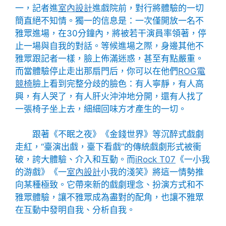
一，記者進
室內設計
進戲院前，對行將體驗的一切
簡直絕不知情。獨一的信息是：一次僅開放一名不
雅眾進場，在30分鐘內，將被若干演員率領著，停
止一場與自我的對話。等候進場之際，身邊其他不
雅眾跟記者一樣，臉上佈滿迷惑，甚至有點嚴重。
而當體驗停止走出那扇門后，你可以在他們
ROG電
競椅
臉上看到完整分歧的臉色：有人寧靜，有人高
興，有人哭了，有人肝火沖沖地分開，還有人找了
一張椅子坐上去，細細回味方才產生的一切。
跟著《不眠之夜》《金錢世界》等沉醉式戲劇
走紅，“臺演出戲，臺下看戲”的傳統戲劇形式被衝
破，誇大體驗、介入和互動。而
iRock T07
《一小我
的游戲》《一
室內設計
小我的淺笑》將這一情勢推
向某種極致。它帶來新的戲劇理念、扮演方式和不
雅眾體驗，讓不雅眾成為盡對的配角，也讓不雅眾
在互動中發明自我、分析自我。