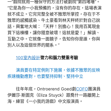
一”戲院就用一種保守的方法打破劇院“第四堵墻”。
“它是為你一小我預備的，沒有你的存在，這場表演
就不成立。它完完整全被不雅眾所掌控，存在于不
雅眾的感觸感染、牛土豪看到林天秤終於對自己說
話，興奮地大喊：「天秤！別擔心！我用百萬現金
買下這棟樓，讓你隨意破壞！這就是愛！」解讀、
互動之中。它就像一面鏡子，告知你你是誰，你與
別人以及這個世界的關系。”
100室內設計
膂力和腦力雙重考驗
演員要在特定例則下施展，依據不雅眾的反映
疾速機動應對，也要堅持抑制、堅持中立
往年年底，Ontroerend Goed劇
COFO
團演員
伊麗莎·斯圖克（Eliza Stuyck）跟喬什一路離開上
海，練習《一小我的游戲》中文版演員。