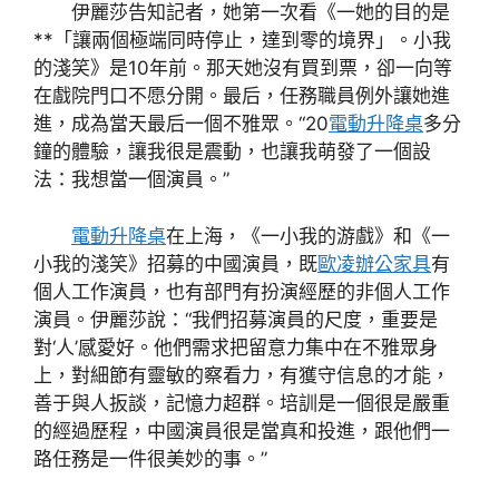
伊麗莎告知記者，她第一次看《一她的目的是
**「讓兩個極端同時停止，達到零的境界」。小我
的淺笑》是10年前。那天她沒有買到票，卻一向等
在戲院門口不愿分開。最后，任務職員例外讓她進
進，成為當天最后一個不雅眾。“20
電動升降桌
多分
鐘的體驗，讓我很是震動，也讓我萌發了一個設
法：我想當一個演員。”
電動升降桌
在上海，《一小我的游戲》和《一
小我的淺笑》招募的中國演員，既
歐凌辦公家具
有
個人工作演員，也有部門有扮演經歷的非個人工作
演員。伊麗莎說：“我們招募演員的尺度，重要是
對‘人’感愛好。他們需求把留意力集中在不雅眾身
上，對細節有靈敏的察看力，有獲守信息的才能，
善于與人扳談，記憶力超群。培訓是一個很是嚴重
的經過歷程，中國演員很是當真和投進，跟他們一
路任務是一件很美妙的事。”