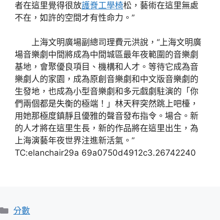
者在這里覺得很放
護脊工學椅
松，藝術在這里無處
不在，如許的空間才有性命力。”
上海文明廣場副總司理費元洪說，“上海文明廣
場音樂劇中間將成為中間城區最年夜範圍的音樂劇
基地，會聚優良項目、機構和人才。等待它成為音
樂劇人的家園，成為原創音樂劇和中文版音樂劇的
生發地，也成為小型音樂劇和多元戲劇駐演的「你
們兩個都是失衡的極端！」林天秤突然跳上吧檯，
用她那極度鎮靜且優雅的聲音發布指令。場合。新
的人才將在這里生長，新的作品將在這里出生，為
上海演藝年夜世界注進新活氣。”
TC:elanchair29a 69a0750d4912c3.26742240
分
分數