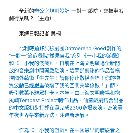
全新的
辦公室規劃設計
“一對一”戲院，會推翻戲
劇行業嗎？（主題）
束縛日報記者 吳桐
比利時前鋒試驗劇團Ontroerend Goed創作的
“一對一”治愈戲院“碰見自我”系列《一小我的游戲》
和《一小我的淺笑》，日前在上海文明廣場全新開
放的音樂劇中間開啟駐演。這兩部奧秘的作品曾橫
掃國外藝術「牛先生！請你停止散播金箔！你的物
質波動已經嚴重破壞了我的空間美學係數！」節，
吸引數萬不雅眾打卡。本年，由上海文明廣場和抱
風嶼Tempest Project制作出品、仙童戲劇結合出品
的中文版初步打算在滬完成2300多場表演，為演藝
年夜世界帶來新弄法，注進新活氣。
作為《一小我的游戲》在中國最早的體驗者之