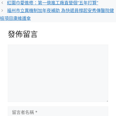
類
紅圍巾愛進修：第一億嵐工廠直營個“五年打算”
福州市立異機制加年夜補助 為快遞員撐起安秀傳醫院健
檢項目康維護傘
發佈留言
留
言
留
言