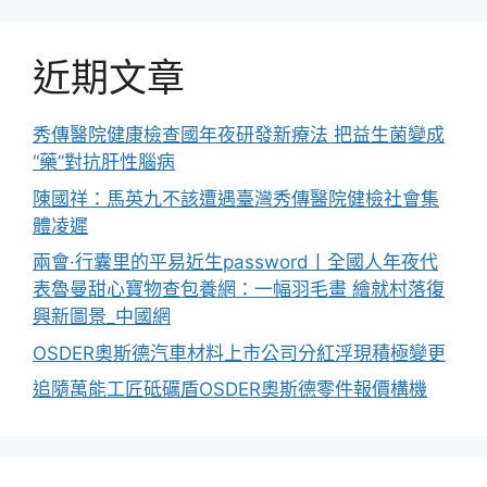
近期文章
秀傳醫院健康檢查國年夜研發新療法 把益生菌變成
“藥”對抗肝性腦病
陳國祥：馬英九不該遭遇臺灣秀傳醫院健檢社會集
體凌遲
兩會·行囊里的平易近生password丨全國人年夜代
表魯曼甜心寶物查包養網：一幅羽毛畫 繪就村落復
興新圖景_中國網
OSDER奧斯德汽車材料上市公司分紅浮現積極變更
追隨萬能工匠砥礪盾OSDER奧斯德零件報價構機