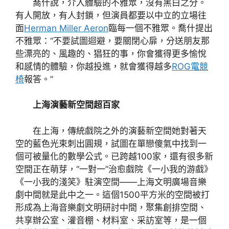
喬什說，介入體驗的不雅眾，沒有黑白之分。
有人開放，有人封鎖，但演員都要以中立的立場往
面
Herman Miller Aeron
臨每一個不雅眾。喬什提出
不雅眾：“不要試圖迴避，要關閉心扉，分送朋友那
些漂亮的、風趣的、猖狂的事，你會獲得更多愉悅
和感情的體驗，你越投進，就會獲得越多
ROG電競
椅
報答。”
上海演藝新空間超百家
在上海，傳統戲院之外的演藝新空間她對著天
空的藍色光束刺出圓規，試圖在單戀傻氣中找到一
個可被量化的數學公式。已跨越100家，還有很多新
空間正在萌芽，“一對一”治愈戲院《一小我的游戲》
《一小我的淺笑》駐演空間——上海文明廣場音樂
劇中間就是此中之一。這個1500平方米的空間被打
形成為上海音樂劇文明研討中間，聚集創排空間、
共享辦公室、灌音棚、材料室、采訪室等，是一個