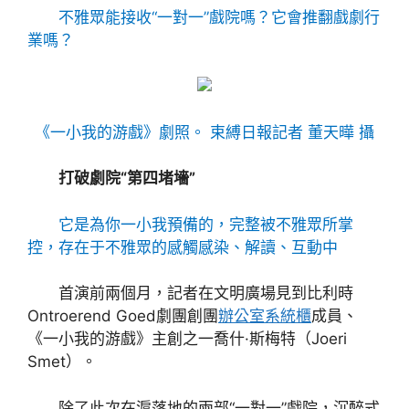
不雅眾能接收“一對一”戲院嗎？它會推翻戲劇行
業嗎？
《一小我的游戲》劇照。 束縛日報記者 董天曄 攝
打破劇院“第四堵墻”
它是為你一小我預備的，完整被不雅眾所掌
控，存在于不雅眾的感觸感染、解讀、互動中
首演前兩個月，記者在文明廣場見到比利時
Ontroerend Goed劇團創團
辦公室系統櫃
成員、
《一小我的游戲》主創之一喬什·斯梅特（Joeri
Smet）。
除了此次在滬落地的兩部“一對一”戲院，沉醉式