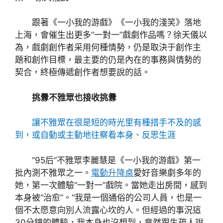
跟著《一小我的游戲》《一小我的淺笑》落地
上海，會催生出更多“一對一”戲劇作品嗎？徐天儀以
為，戲劇創作者采用何種情勢，仍是取決于創作主
題和創作目標，最主要的仍是內在的事務與情勢的
契合，終極傳遞創作者想要說的話。
挑釁不雅眾也接收挑釁
讓不雅眾在很是短的時光里有種措手不及的感
到，或自動或主動地往察看本身、反思生涯
“95后”不雅眾李麗慧是《一小我的游戲》第一
批內測不雅眾之一。
電動升降桌
愛好音樂劇多年的
她，第一次體驗“一對一”戲院。當她走出房間，感到
本身被“治愈”。“我是一個通俗的公司人員，也是一
個不太愿意向別人流露心坎的人。但經過的事況這
30分鐘的體驗，我本身也沒想到，竟然跟生疏人說