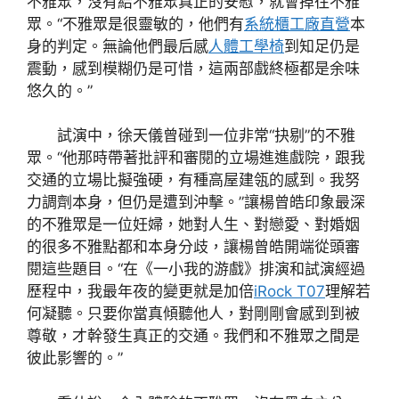
不雅眾，沒有給不雅眾真正的安慰，就會掉往不雅
眾。“不雅眾是很靈敏的，他們有
系統櫃工廠直營
本
身的判定。無論他們最后感
人體工學椅
到知足仍是
震動，感到模糊仍是可惜，這兩部戲終極都是余味
悠久的。”
試演中，徐天儀曾碰到一位非常“抉剔”的不雅
眾。“他那時帶著批評和審閱的立場進進戲院，跟我
交通的立場比擬強硬，有種高屋建瓴的感到。我努
力調劑本身，但仍是遭到沖擊。”讓楊曾皓印象最深
的不雅眾是一位妊婦，她對人生、對戀愛、對婚姻
的很多不雅點都和本身分歧，讓楊曾皓開端從頭審
閱這些題目。“在《一小我的游戲》排演和試演經過
歷程中，我最年夜的變更就是加倍
iRock T07
理解若
何凝聽。只要你當真傾聽他人，對剛剛會感到到被
尊敬，才幹發生真正的交通。我們和不雅眾之間是
彼此影響的。”