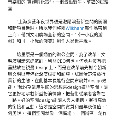
音樂劇的“實體孵化器”，一個激勵野生、前鋒的試驗
室。
“上海演藝年夜世界很是激勵演藝新空間的開闢
和新項目進駐，所以我們將兩
Wilkhahn
部作品帶到
上海，帶到文明廣場全新的空間。”《一小我的游
戲》和《一小我的淺笑》制作人翁世卉說。
這里原是一個通俗的辦公空間，為了改革，文
明廣場請來建筑師、利益CEO何勇。何勇并沒有把
重點放在視覺design上，而是在改革前先對今朝新
興文明財產停止深度調研和訪談，試圖清楚演藝行
業新的生態，在此基本長進行空間布局并design效
能。“我盼望能用生態的思想來design這些空間，讓
它更好地承載新型扮演情勢，把藝術從業者會聚在
一路。好的空間design能讓人與人相遇，獲得高效
的銜接和互動，這才是空間的實質和最年夜價值。”
何勇說，“這個空間就像一個廣場、一個街區，創作