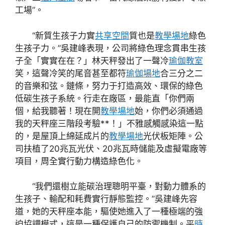
工場”。
“新質生孩子力實
共享空間
質也是
教學場地
綠色
生孩子力。”吳建峰表現，公司將綠色理念貫串生孩
子全「實實在在？」林天秤發出了一聲冷
瑜伽教室
笑，這聲冷笑的尾音甚至都符
瑜伽場地
合三分之二
的音樂和弦。鏈條，努力于打造高效、環保的綠色
低碳生孩子系統。行走在廠區，最能直「你們兩
個，給我聽著！現在開
教學場地
始，你們必須通過
我的天秤座三階段考驗**！」不雅感觸感染這一點
的，是屋頂上綿延成片的
教學場地
光伏板矩陣。公
司扶植了20兆瓦光伏、20兆瓦時儲能及虛擬電廠等
項目，周全實行動力構造綠色化。
“我們還樹立能碳治理聰明平臺，對動力體系的
生孩子、輸配和耗費實行靜態監控。”吳建峰先容
道，她的天秤座本能，驅使她進入了一種極端的強
迫協調模式，這是一種保護自己的防禦機制。平
時