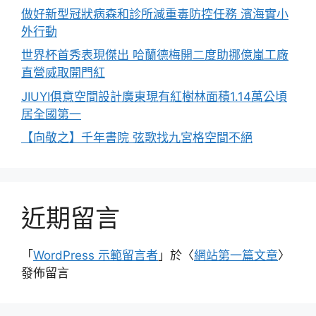
做好新型冠狀病森和診所減重毒防控任務 濱海實小
外行動
世界杯首秀表現傑出 哈蘭德梅開二度助挪億嵐工廠
直營威取開門紅
JIUYI俱意空間設計廣東現有紅樹林面積1.14萬公頃
居全國第一
【向敬之】千年書院 弦歌找九宮格空間不絕
近期留言
「
WordPress 示範留言者
」於〈
網站第一篇文章
〉
發佈留言