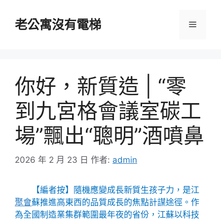
跳
至
老公寓沒有電梯
選
主
要
單
內
容
你好，新質造 | “零
到九宮格會議室碳工
場”飄出“聰明”酒噴鼻
2026 年 2 月 23 日
作者:
admin
【編者按】隨機應變成長新質生孩子力，是江
聚會
蘇推進高東西的品質成長的焦點計謀途徑。作
為全國制造業集群範圍最年夜的省份，江蘇以科技