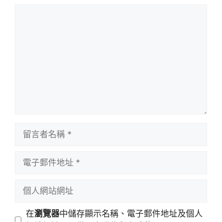
留
言
留
言
者
電
名
子
稱
郵
個
件
人
地
網
在
瀏覽器
中儲存顯示名稱、電子郵件地址及個人
址
站