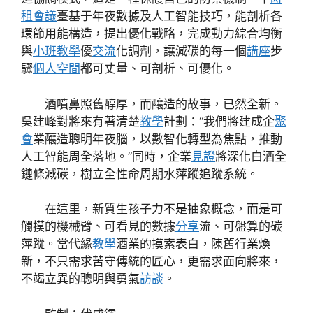
租會議
臺基于年夜數據及人工智能技巧，能剖析各
環節用能構造，提出優化戰略，完成動力綜合均衡
與
小班教學
優
交流
化調劑，讓減碳的每一個
講座
步
驟
個人空間
都可丈量、可剖析、可優化。
酒噴鼻照舊醇厚，而釀造的故事，已然全新。
吳建峰對將來有著清楚
教學
計劃：“我們將建成企
聚
會
業釀造聰明年夜腦，以數智化轉型為焦點，推動
人工智能周全落地。”同時，企業
見證
將深化白酒全
鏈條減碳，樹立全性命周期水萍蹤追蹤系統。
在這里，新質生孩子力不是抽象概念，而是可
觸摸的機械臂、可看見的數據
分享
流、可盤算的碳
萍蹤。當代緣
教學
酒業的摸索表白，陳舊行業煥
新，不只需求苦守傳統的匠心，更需求面向將來，
不竭立異的聰明與勇氣
訪談
。