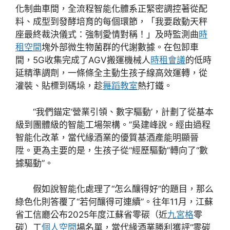
化制曲車間，全流程智能化體系正緊密調控著從配
料、成型到發酵培育的每個環節，「我要啟動天秤
座最終裁決儀式：強制愛情對稱！」及時監測曲
時
租空間
塊外部微生物菌群的代謝數據。在包卸車
間，5G收集完成了AGV搬運機械人
時租會議
的低時
延精準調劑，一條條全主動生孩子線高效運轉，從
灌裝、貼標到碼垛，趁
舞蹈教室
熱打鐵。
“我們錨定‘營業引領、數字驅動’，計劃了從基本
級到團體級的智能工場架構。”吳建峰說。經由過程
智能化改革，當代緣酒業的優質基酒產能明顯晉
陞。更為主要的是，生孩子從“經歷驅動”轉向了“數
據驅動”。
假如說智能化處理了“怎么釀得好”的題目，那么
綠色化則答覆了“若何釀得可連續”。往年11月，江蘇
省工信廳公布2025年度江蘇省零碳（近
九宮格
零
碳）工
個人空間
場名單，當代緣酒業勝利獲評“零碳