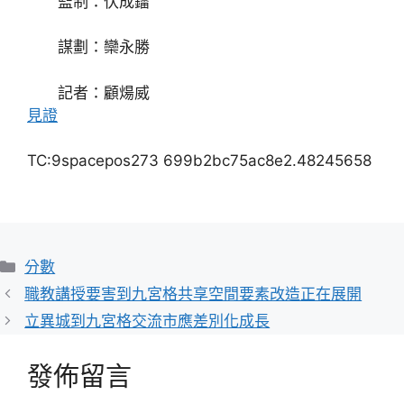
監制：伏成鐳
謀劃：欒永勝
記者：顧煬威
見證
TC:9spacepos273 699b2bc75ac8e2.48245658
分
分數
類
職教講授要害到九宮格共享空間要素改造正在展開
立異城到九宮格交流市應差別化成長
發佈留言