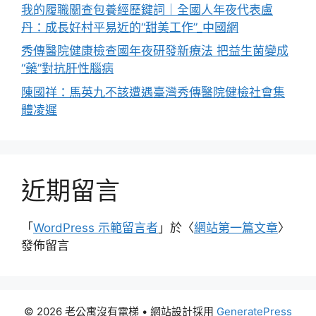
我的履職關查包養經歷鍵詞｜全國人年夜代表盧
丹：成長好村平易近的“甜美工作”_中國網
秀傳醫院健康檢查國年夜研發新療法 把益生菌變成
“藥”對抗肝性腦病
陳國祥：馬英九不該遭遇臺灣秀傳醫院健檢社會集
體凌遲
近期留言
「
WordPress 示範留言者
」於〈
網站第一篇文章
〉
發佈留言
© 2026 老公寓沒有電梯
• 網站設計採用
GeneratePress