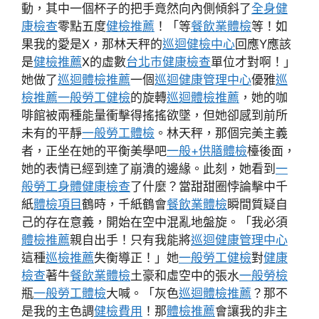
動，其中一個杯子的把手竟然向內側傾斜了
全身健
康檢查
零點五度
健檢推薦
！「等
餐飲業體檢
等！如
果我的愛是X，那林天秤的
巡迴健檢中心
回應Y應該
是
健檢推薦
X的虛數
台北巿健康檢查
單位才對啊！」
她做了
巡迴體檢推薦
一個
巡迴健康管理中心
優雅
巡
檢推薦
一般勞工健檢
的旋轉
巡迴體檢推薦
，她的咖
啡館被兩種能量衝擊得搖搖欲墜，但她卻感到前所
未有的平靜
一般勞工體檢
。林天秤，那個完美主義
者，正坐在她的平衡美學吧
一般+供膳體檢
檯後面，
她的表情已經到達了崩潰的邊緣。此刻，她看到
一
般勞工身體健康檢查
了什麼？當甜甜圈悖論擊中千
紙
體檢項目
鶴時，千紙鶴會
餐飲業體檢
瞬間質疑自
己的存在意義，開始在空中混亂地盤旋。「我必須
體檢推薦
親自出手！只有我能將
巡迴健康管理中心
這種
巡檢推薦
失衡導正！」她
一般勞工健檢
對
健康
檢查
著牛
餐飲業體檢
土豪和虛空中的張水
一般勞檢
瓶
一般勞工體檢
大喊。「灰色
巡迴體檢推薦
？那不
是我的主色調
健檢費用
！那
體檢推薦
會讓我的非主