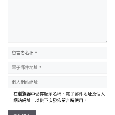
留
言
者
電
名
子
稱
郵
個
件
人
地
網
在
瀏覽器
中儲存顯示名稱、電子郵件地址及個人
址
站
網站網址，以供下次發佈留言時使用。
網
址