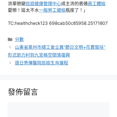
流單戀變
巡迴健康管理中心
成主流的普通
員工體檢
愛戀！這太不水
一般勞工健檢
瓶座了！」
TC:healthcheck123 698cab50c85958.25171807
分
分數
類
山東省萊州市總工會立異“節日文明+花費幫扶”
形式助力村到九宮格空間落復興
逐日秀傳醫院巡檢生肖運程
發佈留言
留
言