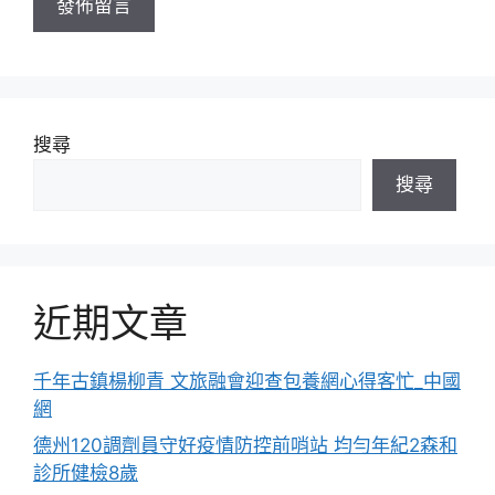
搜尋
搜尋
近期文章
千年古鎮楊柳青 文旅融會迎查包養網心得客忙_中國
網
德州120調劑員守好疫情防控前哨站 均勻年紀2森和
診所健檢8歲