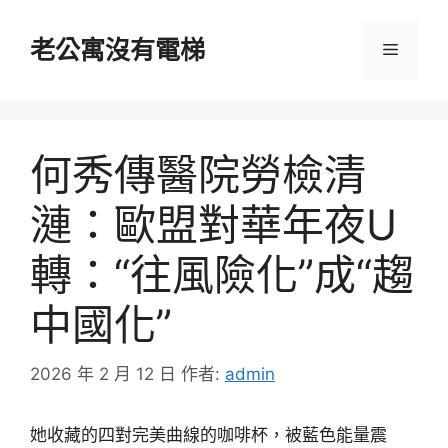
跳
至
老公寓沒有電梯
選
主
要
單
內
容
何秀傳醫院勞檢清
漣：歐盟對華年夜U
轉：“往風險化”成“趨
中國化”
2026 年 2 月 12 日
作者:
admin
她收藏的四對完美曲線的咖啡杯，被藍色能量震