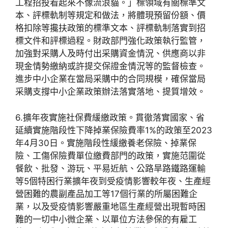
工程招投看起來不像流浪貓。」標領域有關標準文
本、評標軌制等規定和做法，將體現預留份額、價
格扣除等攙扶政策的標準文本、評標軌制落實到招
標文件和評標過程。財政部門強化政策執行監管，
加強對采購人及時付出采購資金情況、供應商以非
現金情勢繳納或許提交保證金情況等的監督檢查。
進步中小企業在當局采購中的合同規模，確保當局
采購支撐中小企業政策辦法落實落地、提質增效。
6.擴年夜實施社保費緩繳政策。貫徹落實國家、省
延續實施階段性下降掉業保險費率1%的政策至2023
年4月30日。實施階段性緩繳養老保險、掉業保
險、工傷保險費單位繳費部門的政策，實施范圍從
餐飲、批發、游玩、平易近航、公路旱路鐵路運輸
等5個特困行業擴年夜到受疫情影響較年夜、生產經
營困難的農副產品加工等17個行業的所屬困難企
業，以及受疫情影響嚴重地區生產經營出現暫時困
難的一切中小微企業、以單位方法參保的有雇工