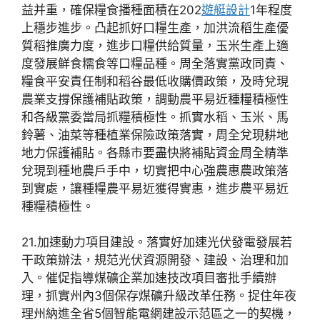
益并重，確保糧食播種面積在202
遊艇設計
1年程度
上穩步進步。凸起抓好口糧生產，加洪流稻生產優
質稻推廣力度，進步口糧供給質量，玉米生產上適
度發展鮮食糯食等口糧品種。周全落實黨政同責、
糧食平安責任制和稻谷最低收購價政策，及時兌現
農業支撐保護補貼政策，調動農平易近種糧積極性
和各級黨委當局抓糧積極性。抓實水稻、玉米、馬
鈴薯、油菜等種植業保險政策落實，周全兌現耕地
地力保護補貼。各縣市要盡快將補貼資金周全精準
兌現到種地農戶手中，切實把中心強農惠農政策落
到實處，讓種糧農平易近獲得實惠，進步農平易近
種糧積極性。
21.加速動力項目建設。落實好加速光伏發電發展若
干政策辦法，規范光伏資源開發、建設、治理和加
入。催促指導煤礦企業加速技改項目審批手續辦
理，抓實州內3個保存煤礦升級改革任務。捉住年夜
理州納進全省5個智能電網建設示范區之一的契機，