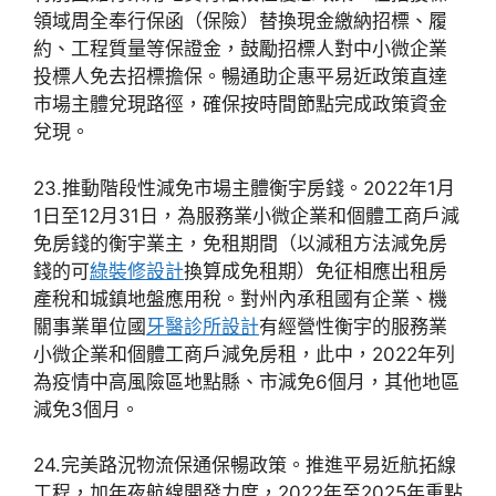
領域周全奉行保函（保險）替換現金繳納招標、履
約、工程質量等保證金，鼓勵招標人對中小微企業
投標人免去招標擔保。暢通助企惠平易近政策直達
市場主體兌現路徑，確保按時間節點完成政策資金
兌現。
23.推動階段性減免市場主體衡宇房錢。2022年1月
1日至12月31日，為服務業小微企業和個體工商戶減
免房錢的衡宇業主，免租期間（以減租方法減免房
錢的可
綠裝修設計
換算成免租期）免征相應出租房
產稅和城鎮地盤應用稅。對州內承租國有企業、機
關事業單位國
牙醫診所設計
有經營性衡宇的服務業
小微企業和個體工商戶減免房租，此中，2022年列
為疫情中高風險區地點縣、市減免6個月，其他地區
減免3個月。
24.完美路況物流保通保暢政策。推進平易近航拓線
工程，加年夜航線開發力度，2022年至2025年重點