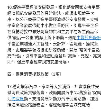
16.促進平臺經濟安康發展。細化落實國家支撐平臺
經濟規范安康發展的具體辦法，維護市場競爭次
序，以公正競爭促進平臺經濟規范安康發展。支撐
平臺企業發展帶動中小微企業紓困，引導平臺企業
在疫情防控中做好防疫物資和主要平易近生商品保
供“最后一公里”的線上線下聯動。鼓勵
中醫診所設計
平臺企業加速人工智能、云計算、區塊鏈、操縱系
統、處理器等領域技術研發衝破。開展“電商平臺點
亮”行動，引導平臺和進駐經營戶“亮照、亮證、亮規
則”，促進平臺經濟規范安康發展。
四、促進消費復蘇政策（3項）
17.穩定增添汽車、家電等大批消費。抓實階段性安
慰消費政策貫徹落實，鼓勵開展汽車“以舊換新”促銷
活
侘寂風
動。支撐開展新動力汽車促銷活動，加速
推進高速公路服務區、客運樞紐等區域充電樁