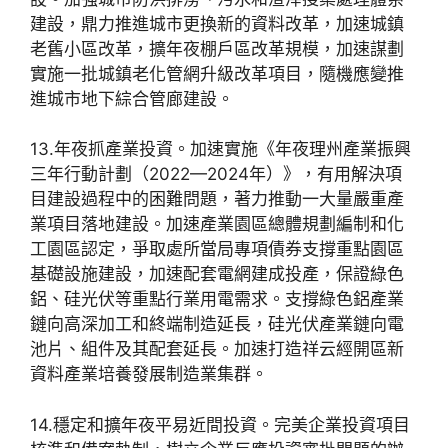
建設，鼎力推進城市更換新的資料改革，加速城鎮
老舊小區改革，擴年夜棚戶區改革規模，加速謀劃
實施一批城鎮老化管網升級改革項目，隨機應變推
進城市地下綜合管廊建設。
13.年夜抓產業投資。加速實施《年夜理州產業振興
三年行動計劃（2022—2024年）》，有用解決項
目建設過程中的困難問題，著力推動一大量嚴重產
業項目落地建設。加速產業園區總體規劃編制和化
工園區認定，爭取處所當局專項債券支撐重點園區
基礎設施建設，加速配套電網建成投產，保證綠色
鋁、硅光伏等重點行業用電需求。支撐綠色鋁產業
鏈向高深加工和終端制造延長，硅光伏產業鏈向電
池片、組件及其配套延長。加速打造祥云經開區新
資料產業培養發展制造業集群。
14.穩定和擴年夜平易近間投資。完美企業投資項目