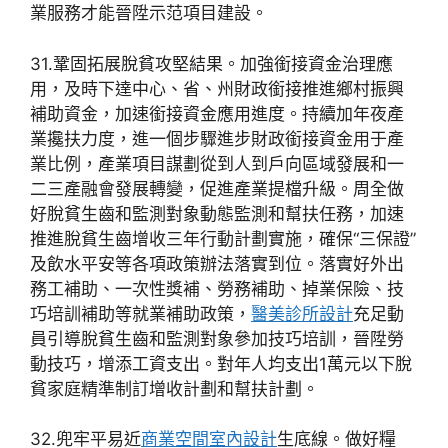
業服務才能晉陞示范項目建設。
31.鞏固拓展脫貧攻堅結果。加強銜接資金治理應
用，及時下達中心、省、州財政銜接推進鄉村振興
補助資金，加速銜接資金應用進度。持續加年夜產
業攙扶力度，進一個步驟進步財政銜接資金用于產
業比例，產業項目謀劃從到人到戶向區域發展和一
二三產融會發展轉變，促進產業提檔升級。周全做
好脫貧生齒和監測對象動態監測和幫扶任務，加速
推進脫貧生齒增收三年行動計劃實施，確保“三保證”
及飲水平安等各項政策辦法落實到位。落實好外出
務工補助、一次性獎補、勞務補助、掉業保險、技
巧培訓補助等就業補助政策，
醫美診所設計
充足動
員引導脫貧生齒和監測對象參加技巧培訓，晉陞勞
動技巧，增添工資支出。對年人均支出1萬元以下脫
貧家庭精準制訂增收計劃和幫扶計劃。
32.兜牢平易近
商業空間室內設計
生底線。做好糧