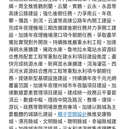
織，周全推進鶴劍蘭、云蘭、賓鶴、云永、永昌等
高速公路建設；強化後期任務，力爭南云、年夜
攀、彌昌、劍洱、云瀘等高速公路年內開工建設。
完成年夜理機場三期改擴建後期任務并力爭開工建
設，加速年夜理機場港口項今朝期任務，爭取盡早
獲批實現對外開放。持續推進嚴重水利工程，加速
海稍水庫擴建、擁政水庫、魯地拉水電站水資源綜
合應用配套工程等重點在建水利項目建設進度；盡
快完成桃源水庫、新興苴水庫擴建、洱海灌區、西
洱河水資源綜合應用工程等重點水利項今朝期任
務。提速新型基礎設施建設，持續擴年夜千兆光網
覆蓋范圍，加速年夜理州城市年夜腦項目建設，加
速數據要素管理項目建設，建成統一政務云平臺蒼
洱云、數據中樞、理政中間及路況、教導、環保、
游玩、政務等聰明場景應用專項。加速以縣城為主
要載體的城鎮化建設，
親子空間設計
推進安康縣
城、漂亮縣城、文明縣城、聰明縣城、幸福縣城建
設。加強城市防洪排澇、污水和渣滓搜集處理體系