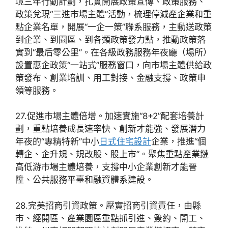
境三年行動計劃，扎實開展政策宣傳、政策服務、
政策兌現“三進市場主體”活動，梳理停減產企業和重
點企業名單，開展“一企一策”聯系服務，主動送政策
到企業、到園區、到各類政策發力點，推動政策落
實到“最后零公里”。在各級政務服務年夜廳（場所）
設置惠企政策“一站式”服務窗口，向市場主體供給政
策發布、創業培訓、用工對接、金融支撐、政策申
領等服務。
27.促進市場主體倍增。加速實施“8+2”配套培養計
劃，重點培養成長速率快、創新才能強、發展潛力
年夜的“專精特新”中小
日式住宅設計
企業，推進“個
轉企、企升規、規改股、股上市”。聚焦重點產業鏈
高低游市場主體培養，支撐中小企業創新才能晉
陞、公共服務平臺和融資體系建設。
28.完美招商引資政策。壓實招商引資責任，由縣
市、經開區、產業園區重點抓引進、簽約、開工、