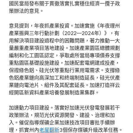
國民當局發布關于貫徹落實扎實穩住經濟一攬子政
策辦法的意見。
意見提到，年夜抓產業投資。加速實施《年夜理州
產業振興三年行動計劃（2022—2024年）》，有
用解決項目建設過程中的困難問題，著力推動一大
量嚴重產業項目落地建設。加速產業園區總體規劃
編制和化工園區認定，爭取處所當局專項債券支撐
重點園區基礎設施建設，加速配套電網建成投產，
保證綠色鋁、硅光伏等重點行業用電需求。支撐綠
色鋁產業鏈向高深加工和終端制造延長，硅光伏產
業鏈向電池片、組件及其配套延長。加速打造祥云
經開區新資料產業培養發展制造業集群。
加速動力項目建設。落實好加速光伏發電發展若干
政策辦法，規范光伏資源開發、建設、治理和加
入。催促指導煤礦企業加速技改項目審批手續辦
理，抓實州內
老屋翻新
3個保存煤礦升級改革任務。