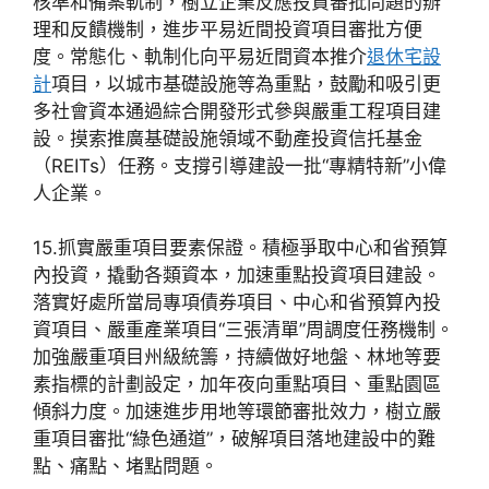
核準和備案軌制，樹立企業反應投資審批問題的辦
理和反饋機制，進步平易近間投資項目審批方便
度。常態化、軌制化向平易近間資本推介
退休宅設
計
項目，以城市基礎設施等為重點，鼓勵和吸引更
多社會資本通過綜合開發形式參與嚴重工程項目建
設。摸索推廣基礎設施領域不動產投資信托基金
（REITs）任務。支撐引導建設一批“專精特新”小偉
人企業。
15.抓實嚴重項目要素保證。積極爭取中心和省預算
內投資，撬動各類資本，加速重點投資項目建設。
落實好處所當局專項債券項目、中心和省預算內投
資項目、嚴重產業項目“三張清單”周調度任務機制。
加強嚴重項目州級統籌，持續做好地盤、林地等要
素指標的計劃設定，加年夜向重點項目、重點園區
傾斜力度。加速進步用地等環節審批效力，樹立嚴
重項目審批“綠色通道”，破解項目落地建設中的難
點、痛點、堵點問題。