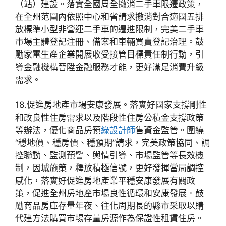
（站）建設。落實全國周全撤消二手車限遷政策，
在全州范圍內依照中心和省請求撤消對合適國五排
放標準小型非營運二手車的遷進限制，完美二手車
市場主體登記注冊、備案和車輛買賣登記治理。鼓
勵家電生產企業開展收受接管目標責任制行動，引
導金融機構晉陞金融服務才能，更好滿足消費升級
需求。
18.促進房地產市場安康發展。落實好國家支撐剛性
和改良性住房需求以及階段性住房公積金支撐政策
等辦法，優化商品房預
綠設計師
售資金監管。圍繞
“穩地價、穩房價、穩預期”請求，完美政策協同、調
控聯動、監測預警、輿情引導、市場監管等長效機
制，因城施策，釋放積極信號，更好發揮當局調控
感化，落實好促進房地產業平穩安康發展有關政
策，促進全州房地產市場良性循環和安康發展。鼓
勵商品房庫存量年夜、往化周期長的縣市采取以購
代建方法購買市場存量房源作為保證性租賃住房。