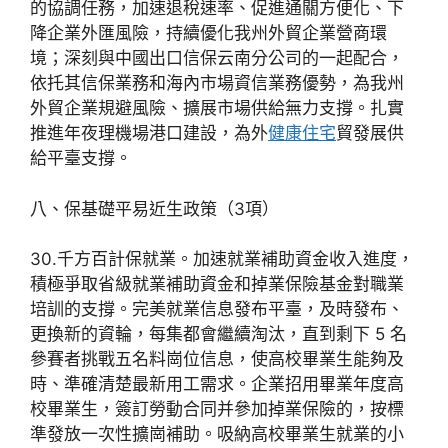
的協調任務，加速退稅速率、促進通關方便化、下
降企業外匯風險，持續優化我州外貿企業營商環
境；深刻與中國出口信保云南分公司的一起配合，
依托其信保業務和海內市場資信業務優勢，為我州
外貿企業規避風險、擴展市場供給無力支撐。扎實
推進年夜理機場港口建設，為外
健康住宅
貿發展供
給平臺支撐。
八、保基礎平易近生政策（3項）
30.千方百計保就業。加速就業補助資金收入進度，
積極爭取省級就業補助資金和掉業保險基金對職業
培訓的支撐。完美就業信息發布平臺，及時發布、
更換新的資輪，每集都會繼續淘汰，直到剩下 5 名
參賽者挑戰五名料崗位信息，使高校畢業生能夠及
時、準確清楚最新用工需求。企業招用畢業年度高
校畢業生，簽訂勞動合同并參加掉業保險的，按標
準發放一次性擴崗補助。吸納高校畢業生就業的小