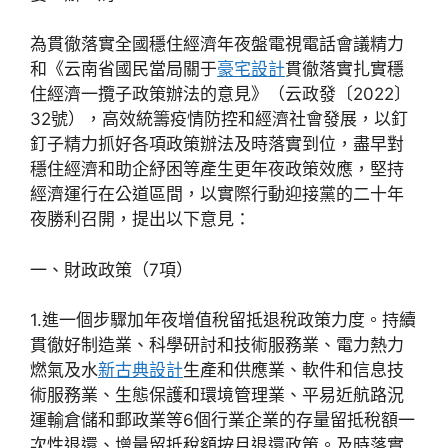
為貫徹落實全國穩住經濟年夜盤電視電話會議精力
和《云南省國民當局關于
豪宅設計
貫徹落實扎實穩
住經濟一攬子政策辦法的意見》（云政發〔2022〕
32號），高效統籌疫情防控和經濟社會發展，以釘
釘子精力抓好各項政策辦法及時落實到位，盡早對
穩住經濟和助企紓困等產生更年夜政策效應，堅持
經濟運行在公道區間，以實際行動迎接黨的二十年
夜勝利召開，提出以下意見：
一、財政政策（7項）
1.進一個步驟加年夜增值稅留抵退稅政策力度。持續
貫徹好制造業、科學研討和技術服務業、電力熱力
燃氣及水
新古典設計
生產和供應業、軟件和信息技
術服務業、生態保護和環境管理業、平易近航路況
運輸倉儲和郵政業等6個行業企業的存量留抵稅額一
次性退還、增量留抵稅額按月退還政策。及時落實