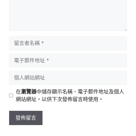
留
言
者
電
名
子
稱
郵
個
件
人
地
網
在
瀏覽器
中儲存顯示名稱、電子郵件地址及個人
址
站
網站網址，以供下次發佈留言時使用。
網
址