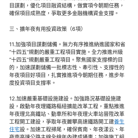
目謀劃，優化項目融資結構，做實項今朝期任務，
確保項目成熟度，爭取更多金融機構資金支撐。
三、擴年夜有用投資政策（6項）
11.加強項目謀劃儲備。無力有序推進納進國家和省
“十四五”規劃的嚴重工程項目實施。全力推進州級
“十四五”規劃嚴重工程項目。聚焦國家支撐標的目
的，加速謀劃儲備一批標志性、牽引性、支撐性的
年夜項目好項目，扎實推進項今朝期任務，進步年
度投資項目支撐率。
12.加速嚴重基礎設施建設。加強路況基礎設施建
設，啟動年夜理鐵路樞紐擴能改革工程，重點推進
年夜理北高鐵站、動車所和年夜理火車站晉陞改革
工程開工建設，爭取年夜麗攀高速鐵路開工建
養生
住宅
設。加速工程掃尾，確保賓南、年夜漾云、年
夜南高速公路主線全線年內建成通車；加強施工組