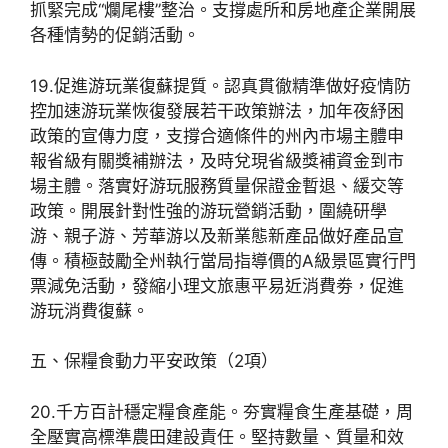
抓緊完成“爛尾樓”整治。支撐處所和房地產企業開展
各種情勢的促銷活動。
19.促進游玩業復蘇提質。認真貫徹精準做好疫情防
控加速游玩業恢復發展若干政策辦法，加年夜紓困
政策的宣傳力度，支撐合適條件的州內市場主體申
報省級有關獎補辦法，及時兌現省級獎補資金到市
場主體。落實好游玩服務質量保證金暫退、緩交等
政策。開展針對性強的游玩營銷活動，圍繞研學
游、親子游、芳華游以及新業態新產品做好產品宣
傳。積極鼓勵全州執行當局指導價的A級景區實行門
票減免活動，發縮小理文旅惠平易近消費劵，促進
游玩消費復蘇。
五、保糧食動力平安政策（2項）
20.千方百計穩定糧食產能。夯實糧食生產基礎，周
全壓實高標準農田建設責任。堅持數量、質量和效