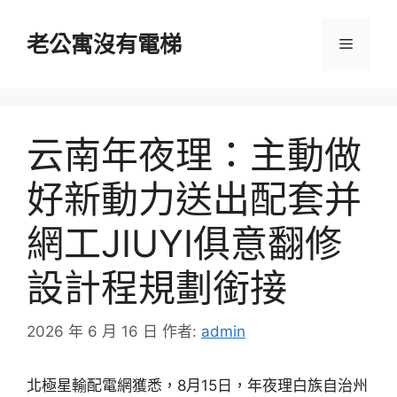
跳
至
老公寓沒有電梯
選
主
要
單
內
容
云南年夜理：主動做
好新動力送出配套并
網工JIUYI俱意翻修
設計程規劃銜接
2026 年 6 月 16 日
作者:
admin
北極星輸配電網獲悉，8月15日，年夜理白族自治州