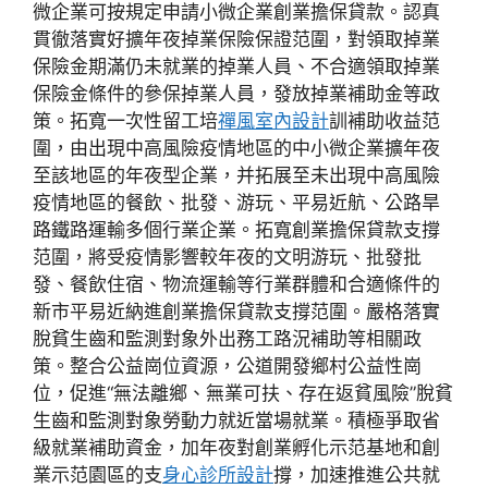
微企業可按規定申請小微企業創業擔保貸款。認真
貫徹落實好擴年夜掉業保險保證范圍，對領取掉業
保險金期滿仍未就業的掉業人員、不合適領取掉業
保險金條件的參保掉業人員，發放掉業補助金等政
策。拓寬一次性留工培
禪風室內設計
訓補助收益范
圍，由出現中高風險疫情地區的中小微企業擴年夜
至該地區的年夜型企業，并拓展至未出現中高風險
疫情地區的餐飲、批發、游玩、平易近航、公路旱
路鐵路運輸多個行業企業。拓寬創業擔保貸款支撐
范圍，將受疫情影響較年夜的文明游玩、批發批
發、餐飲住宿、物流運輸等行業群體和合適條件的
新市平易近納進創業擔保貸款支撐范圍。嚴格落實
脫貧生齒和監測對象外出務工路況補助等相關政
策。整合公益崗位資源，公道開發鄉村公益性崗
位，促進“無法離鄉、無業可扶、存在返貧風險”脫貧
生齒和監測對象勞動力就近當場就業。積極爭取省
級就業補助資金，加年夜對創業孵化示范基地和創
業示范園區的支
身心診所設計
撐，加速推進公共就