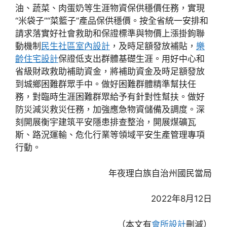
油、蔬菜、肉蛋奶等生涯物資保供穩價任務，實現
“米袋子”“菜籃子”產品保供穩價。按全省統一安排和
請求落實好社會救助和保證標準與物價上漲掛鉤聯
動機制
民生社區室內設計
，及時足額發放補貼，
樂
齡住宅設計
保證低支出群體基礎生涯。用好中心和
省級財政救助補助資金，將補助資金及時足額發放
到城鄉困難群眾手中。做好困難群體精準幫扶任
務，對臨時生涯困難群眾給予有針對性幫扶。做好
防災減災救災任務，加強應急物資儲備及調度。深
刻開展衡宇建筑平安隱患排查整治，開展煤礦瓦
斯、路況運輸、危化行業等領域平安生產管理專項
行動。
年夜理白族自治州國民當局
2022年8月12日
（本文有
會所設計
刪減）