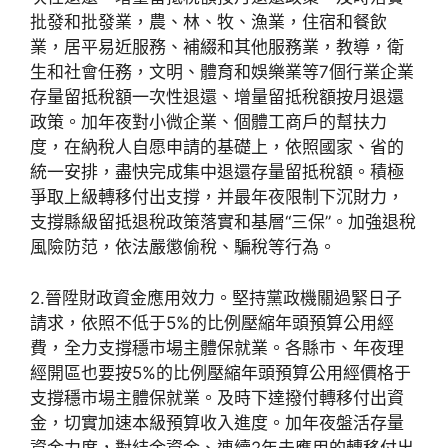
批發和批發業，農、林、牧、漁業，住宿和餐飲
業，居平易近服務、補綴和其他服務業，教導，衛
生和社會任務，文明、體育和娛樂業等7個行業企業
存量留抵稅額一次性退還、增量留抵稅額按月退還
政策。加年夜對小微企業、個體工商戶的幫扶力
度，在納稅人自愿申請的基礎上，依照國家、省的
統一安排，盡快完成集中退還存量留抵稅額。積極
爭取上級轉移付出支撐，并最年夜限制下沉財力，
支撐縣級留抵退稅政策落實和基層“三保”。加強退稅
風險防范，依法嚴懲偷稅、騙稅等行為。
2.晉陞財政資金應用效力。堅持黨政機關過緊日子
請求，依照不低于5%的比例壓縮年頭預算公用經
費，全力支撐穩市場主體保就業。各縣市、年夜理
經開區也要按5%的比例壓縮年頭預算公用經價格于
支撐穩市場主體保就業。及時下達撥付轉移付出資
金，切實加速本級預算收入進度。加年夜盤活存量
資金力度，對結余資金、連續2年未應用的轉移付出