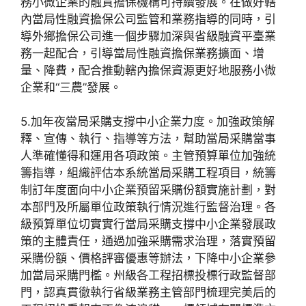
務小微企業的融資擔保機構可持續發展。在做好轄
內當局性融資擔保公司監管和業務指導的同時，引
導外鄉擔保公司進一個步驟加深與省級融資平臺業
務一起配合，引導當局性融資擔保業務擴面、增
量、降費，配合推動轄內擔保資源更好地服務小微
企業和“三農”發展。
5.加年夜當局采購支撐中小企業力度。加強政策解
釋、宣傳、執行、指導等方法，幫助當局采購當事
人準確懂得和運用各項政策。主管預算單位加強統
籌指導，組織評估本系統當局采購工程項目，統籌
制訂年度面向中小企業預留采購份額實施計劃，對
本部門及所屬單位政策執行情況進行監督治理。各
級預算單位切實實行當局采購支撐中小企業發展政
策的主體責任，通過加強采購需求治理，落實預留
采購份額、價格評審優惠等辦法，下降中小企業參
加當局采購門檻。州級各工程招標投標行政監督部
門，認真貫徹執行省級業務主管部門梳理完美后的