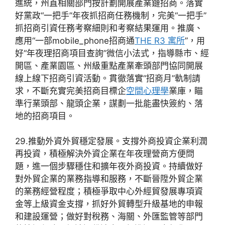
進統，州直相關部門按計劃開展產業鏈招商。落實
好黨政“一把手”年夜抓招商任務機制，完美“一把手”
抓招商引資任務考察細則和考察結果運用。推廣、
應用“一部mobile_phone招商通
THE R3 寓所
”，用
好“年夜理招商項目查詢”微信小法式，指導縣市、經
開區、產業園區、州級重點產業牽頭部門協同開展
線上線下招商引資活動。貫徹落實“招商月”軌制請
求，不斷充實完美招商目標企
空間心理學
業庫，瞄
準行業頭部、龍頭企業，謀劃一批能盡快簽約、落
地的招商項目。
29.推動外資外貿穩定發展。支撐外商投資企業利潤
再投資，積極解決外資企業在年夜理營商方便問
題，進一個步驟穩住和擴年夜外商投資。持續做好
對外貿企業的業務指導和服務，不斷晉陞外貿企業
的業務經營程度；積極爭取中心外經貿發展專項資
金等上級資金支撐，抓好外貿轉型升級基地的申報
和建設運營；做好對稅務、海關、外匯監管等部門