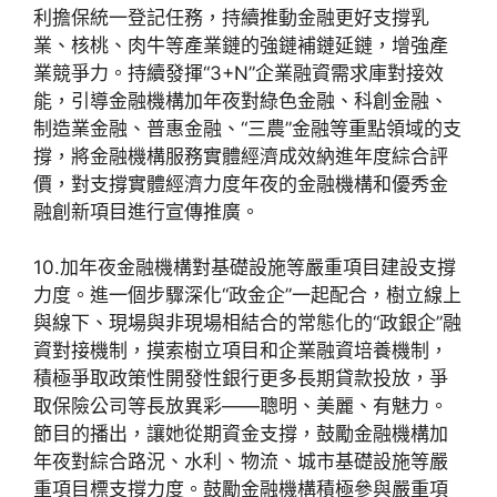
利擔保統一登記任務，持續推動金融更好支撐乳
業、核桃、肉牛等產業鏈的強鏈補鏈延鏈，增強產
業競爭力。持續發揮“3+N”企業融資需求庫對接效
能，引導金融機構加年夜對綠色金融、科創金融、
制造業金融、普惠金融、“三農”金融等重點領域的支
撐，將金融機構服務實體經濟成效納進年度綜合評
價，對支撐實體經濟力度年夜的金融機構和優秀金
融創新項目進行宣傳推廣。
10.加年夜金融機構對基礎設施等嚴重項目建設支撐
力度。進一個步驟深化“政金企”一起配合，樹立線上
與線下、現場與非現場相結合的常態化的“政銀企”融
資對接機制，摸索樹立項目和企業融資培養機制，
積極爭取政策性開發性銀行更多長期貸款投放，爭
取保險公司等長放異彩——聰明、美麗、有魅力。
節目的播出，讓她從期資金支撐，鼓勵金融機構加
年夜對綜合路況、水利、物流、城市基礎設施等嚴
重項目標支撐力度。鼓勵金融機構積極參與嚴重項