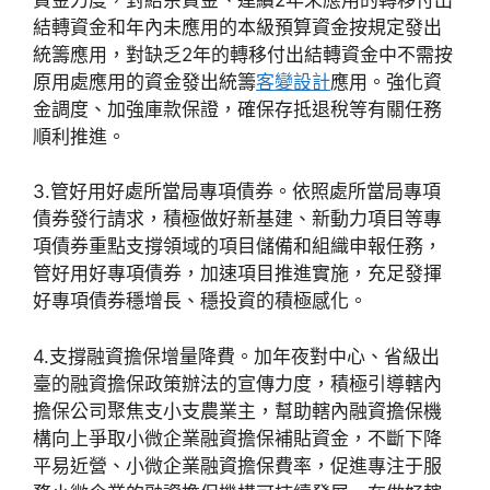
結轉資金和年內未應用的本級預算資金按規定發出
統籌應用，對缺乏2年的轉移付出結轉資金中不需按
原用處應用的資金發出統籌
客變設計
應用。強化資
金調度、加強庫款保證，確保存抵退稅等有關任務
順利推進。
3.管好用好處所當局專項債券。依照處所當局專項
債券發行請求，積極做好新基建、新動力項目等專
項債券重點支撐領域的項目儲備和組織申報任務，
管好用好專項債券，加速項目推進實施，充足發揮
好專項債券穩增長、穩投資的積極感化。
4.支撐融資擔保增量降費。加年夜對中心、省級出
臺的融資擔保政策辦法的宣傳力度，積極引導轄內
擔保公司聚焦支小支農業主，幫助轄內融資擔保機
構向上爭取小微企業融資擔保補貼資金，不斷下降
平易近營、小微企業融資擔保費率，促進專注于服