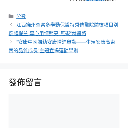
分
分數
類
江西撫州查察多舉動保證特秀傳醫院體檢項目別
群體權益 專心用情照亮“無礙”就醫路
“安康中國婦幼安康增進舉動——生殖安康高東
西的品質成長”主題宣揚運動舉辦
發佈留言
留
言