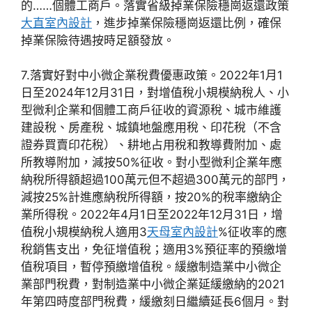
的……個體工商戶。落實省級掉業保險穩崗返還政策
大直室內設計
，進步掉業保險穩崗返還比例，確保
掉業保險待遇按時足額發放。
7.落實好對中小微企業稅費優惠政策。2022年1月1
日至2024年12月31日，對增值稅小規模納稅人、小
型微利企業和個體工商戶征收的資源稅、城市維護
建設稅、房產稅、城鎮地盤應用稅、印花稅（不含
證券買賣印花稅）、耕地占用稅和教導費附加、處
所教導附加，減按50%征收。對小型微利企業年應
納稅所得額超過100萬元但不超過300萬元的部門，
減按25%計進應納稅所得額，按20%的稅率繳納企
業所得稅。2022年4月1日至2022年12月31日，增
值稅小規模納稅人適用3
天母室內設計
%征收率的應
稅銷售支出，免征增值稅；適用3%預征率的預繳增
值稅項目，暫停預繳增值稅。緩繳制造業中小微企
業部門稅費，對制造業中小微企業延緩繳納的2021
年第四時度部門稅費，緩繳刻日繼續延長6個月。對