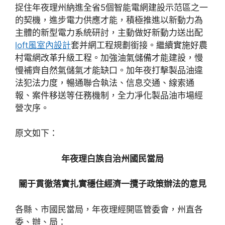
捉住年夜理州納進全省5個智能電網建設示范區之一
的契機，進步電力供應才能，積極推進以新動力為
主體的新型電力系統研討，主動做好新動力送出配
loft風室內設計
套并網工程規劃銜接。繼續實施好農
村電網改革升級工程。加強油氣儲備才能建設，慢
慢補齊自然氣儲氣才能缺口。加年夜打擊製品油違
法犯法力度，暢通聯合執法、信息交通、線索通
報、案件移送等任務機制，全力凈化製品油市場經
營次序。
原文如下：
年夜理白族自治州國民當局
關于貫徹落實扎實穩住經濟一攬子政策辦法的意見
各縣、市國民當局，年夜理經開區管委會，州直各
委、辦、局：