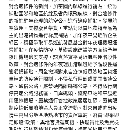
對合適條件的新開、加密國內航線進行補貼，統籌
補貼國際和地區航線及省內環飛航線，對合適條件
的新進駐年夜理的航空公司進行適度補貼。發展航
空貨運，支撐腹倉帶貨，重點對以當地農特產品為
主的出港貨物進行梯度補貼。加年夜平易近航企業
紓困，積極爭取平易近航發展基金對年夜理機場運
營補貼，在疫情防控、基礎設施建設等方面給予年
夜理機場適度支撐。認真落實平易近航客運階段性
政策，對合適條件的年夜理出港航班給予階段性運
營虧損補貼。周全撤消對來自疫情低風險地區貨運
車輛的防疫通行限制。不得私行阻斷或關閉高速公
路、通俗公路，嚴禁硬隔離縣鄉公路，不得私行關
停高速公路服務區、口岸碼頭、鐵路車站和平易近
用運輸機場。嚴禁通行管控政策層層加碼，嚴禁限
制疫情低風險地區人員正常流動。對來自或進出疫
情中高風險地區地點地市的貨運車輛，落實“即采即
走即追”政策。異地客貨運司機、快遞員比及免費檢
測點進行核酸檢測和抗原檢測，視同當地居平易近