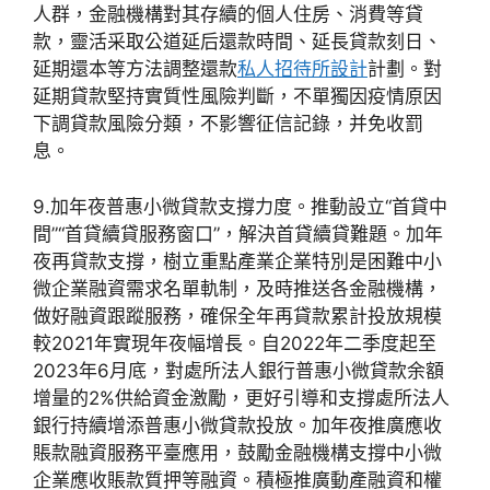
人群，金融機構對其存續的個人住房、消費等貸
款，靈活采取公道延后還款時間、延長貸款刻日、
延期還本等方法調整還款
私人招待所設計
計劃。對
延期貸款堅持實質性風險判斷，不單獨因疫情原因
下調貸款風險分類，不影響征信記錄，并免收罰
息。
9.加年夜普惠小微貸款支撐力度。推動設立“首貸中
間”“首貸續貸服務窗口”，解決首貸續貸難題。加年
夜再貸款支撐，樹立重點產業企業特別是困難中小
微企業融資需求名單軌制，及時推送各金融機構，
做好融資跟蹤服務，確保全年再貸款累計投放規模
較2021年實現年夜幅增長。自2022年二季度起至
2023年6月底，對處所法人銀行普惠小微貸款余額
增量的2%供給資金激勵，更好引導和支撐處所法人
銀行持續增添普惠小微貸款投放。加年夜推廣應收
賬款融資服務平臺應用，鼓勵金融機構支撐中小微
企業應收賬款質押等融資。積極推廣動產融資和權