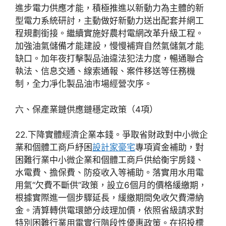
進步電力供應才能，積極推進以新動力為主體的新
型電力系統研討，主動做好新動力送出配套并網工
程規劃銜接。繼續實施好農村電網改革升級工程。
加強油氣儲備才能建設，慢慢補齊自然氣儲氣才能
缺口。加年夜打擊製品油違法犯法力度，暢通聯合
執法、信息交通、線索通報、案件移送等任務機
制，全力凈化製品油市場經營次序。
六、保產業鏈供應鏈穩定政策（4項）
22.下降實體經濟企業本錢。爭取省財政對中小微企
業和個體工商戶紓困
設計家豪宅
專項資金補助，對
困難行業中小微企業和個體工商戶供給衡宇房錢、
水電費、擔保費、防疫收入等補助。落實用水用電
用氣“欠費不斷供”政策，設立6個月的價格緩繳期，
根據實際進一個步驟延長，緩繳期間免收欠費滯納
金。清算轉供電環節分歧理加價，依照省級請求對
特別困難行業用電實行階段性優惠政策。在招投標