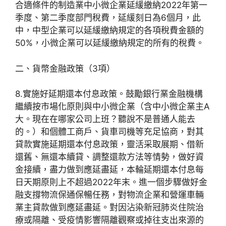
合適條件的制造業中小微企業延緩繳納2022年第一
季度、第二季度部門稅費，延緩刻日為6個月，此
中，中型企業可以延緩繳納規定的各項稅費金額的
50%，小微企業可以延緩繳納規定的所有的稅費。
二、貨幣金融政策（3項）
8.實施好延期還本付息政策。鼓勵銀行業金融機構
繼續按市場化原則與中小微企業（含中小微企業主A
大。現在在哪家公司上班？聽說不是普通人能去
的。）和個體工商戶、貨車司機等充足協商，對其
貸款實施延期還本付息政策，靈活采取展期、借新
還舊、無還本續貸、調整還款方法等情勢，做好資
金接續，盡力做到應延盡延，本輪延期還本付息每
日天期原則上不超過2022年末。進一個步驟做好金
融支撐物流保通保暢任務，對物流企業和營運車輛
業主貸款做到應延盡延。對因沾染新冠肺炎住院治
療或隔離、受疫情影響隔離觀察或掉往支出來源的