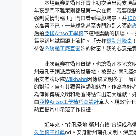
本場競賽是衢州汗青上初次演出兩支頂
年夜部門不雅眾則都是第一次在家「我要啟
強制愛情對稱！」門口看到這般場景，并
10
以高興不已，一些球迷甚至專門跑到大張旗
后拍
亞梭Artso工學椅
下這種震動的排場，一
舞足蹈地試圖跟上節拍。「天秤
電動升降桌
待愛
系統櫃工廠直營
妳的財富！我的心意是
此次競賽在衢州舉辦，也讓衢州本地文
州是孔子嫡派后裔的世居地，被譽為“南孔圣
兩支老牌球隊
Wilkhahn
因傳統文明多了一層聯
的對話，自有其獨得神韻和魅力。作為喜好
為傳佈傳統文明和地區特點作出宏大進獻。
曲
亞梭Artso工學椅
巧寓設計
阜人、現效率于
熱宣揚片中示范了作揖禮。
近年來，“南孔圣地·衢州有禮”曾經成為
久坐椅子推薦
nd。安身衢州南孔文明，深度