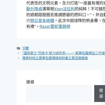
代表性的文明元素，全力打造“一座最有禮的
動升降桌
瀆單戀
Xten法拉利
的純粹！不可饒
的過期甜甜圈丟進調節器的燃料口。”，并自
介
辦公室系統櫃
。此次中超球隊的熱身賽，在
有禮”。
Razer雷蛇電競椅
分
分數
類
“國民衛士”巴依卡·凱力迪別克——一家專包養網站三代
推進科技立異專包養價格和財產立異深度融會
搜尋
搜
尋