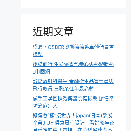
近期文章
盛夏，OSDER奧斯德德系車他們冒雪
換軌
逐綠而行 生態優查包養心失勢變勝勢
_中國網
診斷放射科醫生 金融衍生品買賣員與
飛行教員 三職業往年最高薪
做手工尋回快秀傳醫院健檢樂 辦任務
坊治愈別人
鏈博會“鏈”接世界！japan(日本)參展
企業JIUYI俱意豪宅設計：看好龐年夜
且穩定的中國市場，在華發展速率不