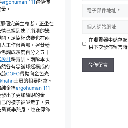
獲
ergohuman 111
得傳佈
者
電
能量。
名
子
稱
郵
個
，那個完美主義者，正坐在
件
人
表情已經到達了崩潰的邊
地
網
睜開，足協杯決賽也在兩
在
瀏覽器
中儲存顯
址
站
個人工作俱樂部，運營穩
供下次發佈留言時
網
藍色調成灰度百分之五十
址
寓設計
耕青訓。兩隊本次
仍然各有忠誠球迷構成的
絲絲
COFO
帶拋向金色光
lkhahn
土豪的粗暴財富。
的純金箔
ergohuman 111
後發出了更加耀眼的金
自己的襪子被吸走了，只
為新賽季熱身，也在傳佈