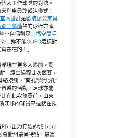
級個人工作球隊的對決。
動天秤座最終裁決儀式：
0室內設計
是
歐凌辦公家具
護脊工學椅
鼓的球迷方陣
些小伴侶則是
幸福空間
手
！妳…妳不能
COFO
這樣對
實實在在的！」
明浮現在更多人眼前。衢
地”。經由過程此次競賽，
絡接觸，“南孔”與“北孔”
者普遍的活動，足球亦能
好比在此次競賽前，山東
浙江隊的球員高迪就在預
衢州市出力打造的城市bra
融會衢州最具特點、最富