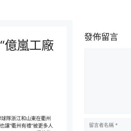
發佈留言
“億嵐工廠
留
言
牌球隊浙江和山東在衢州
留
也讓“衢州有禮”被更多人
言