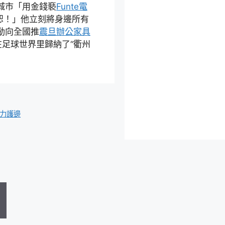
城市「用金錢褻
Funte電
恕！」他立刻將身邊所有
動向全國推
震旦辦公家具
足球世界里歸納了“衢州
接力護邊