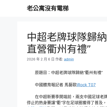
跳
老公寓沒有電梯
至
主
要
內
容
中超老牌球隊歸納
直營衢州有禮”
2026 年 2 月 6 日
作者:
admin
原題目：中超老牌球隊歸納“衢州有禮”
中國體育報記者 馬藝歐
iRock T07
在中超新賽季開端前，兩支中國足球老
停止的熱身賽讓“衢”字在足球圈獲得了普及，