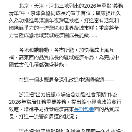
北京、天津、河北三地列出的2026年重點“義務
清單”中，京津冀協同成長均置于首位；廣東提出久
久為功推進粵港澳年夜灣區扶植，打造富有活氣和
國際競爭力的一流灣區和世界級城市群；重慶將全
力晉陞成渝地域雙城經濟圈成長能級……
各地和諧聯動、各盡所能，加快構成上風互
補、高東西的品質成長的區域經濟布局，為完成中
國式古代化積儲強盛勢能。
在進一個步驟周全深化改造中通順輪迴——
浙江把“出力提振市場信念加強社會預期”作為
2026年當局任務重要義務，提出縮小經濟政策實行
效應、增進平易近營經濟高東
長期包養
西的品質成
長、打造一流營商周遭的狀況；
河南把“縱深推動融進和辦事全國同一年夜市場”