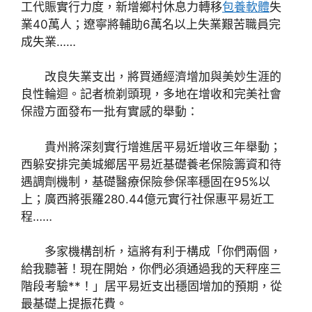
工代賑實行力度，新增鄉村休息力轉移
包養軟體
失
業40萬人；遼寧將輔助6萬名以上失業艱苦職員完
成失業……
改良失業支出，將買通經濟增加與美妙生涯的
良性輪迴。記者梳剃頭現，多地在增收和完美社會
保證方面發布一批有實感的舉動：
貴州將深刻實行增進居平易近增收三年舉動；
西躲安排完美城鄉居平易近基礎養老保險籌資和待
遇調劑機制，基礎醫療保險參保率穩固在95%以
上；廣西將張羅280.44億元實行社保惠平易近工
程……
多家機構剖析，這將有利于構成「你們兩個，
給我聽著！現在開始，你們必須通過我的天秤座三
階段考驗**！」居平易近支出穩固增加的預期，從
最基礎上提振花費。