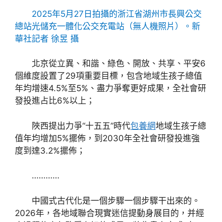
2025年5月27日拍攝的浙江省湖州市長興公交
總站光儲充一體化公交充電站（無人機照片）。新
華社記者 徐昱 攝
北京從立異、和諧、綠色、開放、共享、平安6
個維度設置了29項重要目標，包含地域生孩子總值
年均增速4.5%至5%、盡力爭奪更好成果，全社會研
發投進占比6%以上；
陜西提出力爭“十五五”時代
包養網
地域生孩子總
值年均增加5%擺佈，到2030年全社會研發投進強
度到達3.2%擺佈；
…………
中國式古代化是一個步驟一個步驟干出來的。
2026年，各地域聯合現實迷信提動身展目的，并經