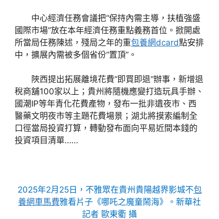
中心經濟任務會議把“保持內需主導，扶植強盛
國際市場”放在本年經濟任務重點義務首位。掀開處
所當局任務陳述，殘局之年的重
包養網dcard
點安排
中，擴展內需被多個省份“置頂”。
陜西提出拓展離境花費“即買即退”辦事，新增退
稅商舖100家以上；貴州將隨機應變打造玩具手辦、
國潮IP等年青化花費產物，發布一批非遺夜市、西
醫藥文明夜市等主題花費場景；湖北將摸索編制全
口徑當局投資打算，轉動發布面向平易近間本錢的
投資項目清單……
2025年2月25日，不雅眾在貴州貴陽越界影城不
包
養網車馬費
雅看片子《哪吒之魔童鬧海》。新華社
記者 歐東衢 攝