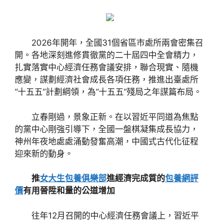
2026年開年，全國31個省區市處所兩會密集召
開。各地深刻進修貫徹黨的二十屆四中全會精力，
扎實落實中心經濟任務會議安排，聯合現實、隨機
應變，謀劃經濟社會成長各項任務，推進出臺處所
“十五五”計劃綱領，為“十五五”殘局之年謀篇布局。
立春剛過，景象正新。在以習近平同道為焦點
的黨中心剛強引導下，全國一盤棋凝集成長協力，
神州年夜地處處涌動發奮高潮，中國式古代化征程
迎來新的動身。
推
女大生包養俱樂部
進經濟完成質的
包養網評
價
有用晉陞和量的公道增加
往年12月召開的中心經濟任務會議上，習近平