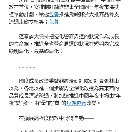
放在首位，安排制訂融進辦事全國同一年夜市場扶
植舉動計劃、積極
包養
推進豫皖蘇浙大批商品骨支
流通走廊扶植等；
包養
遼寧誇大保持把優化營商周遭的狀況作為成長
的性命線，推進全省營商周遭的狀況在短期內完成
顯明惡化、最基礎惡化；
…………
國度成長改造委微觀經濟研討院研討員張林山
以為，各地以進一個步驟周全深化改造為高東西的
品質成長清淤疏通，將加速推進中國年夜市場由“年
夜”變“強”、由“量”向“質”的
短期包養
改變。
在擴展高程度開放中博得自動——