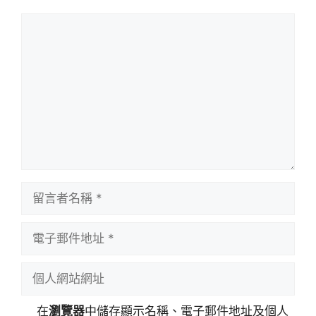
留
言
留
言
者
電
名
子
稱
郵
個
件
人
地
網
在
瀏覽器
中儲存顯示名稱、電子郵件地址及個人