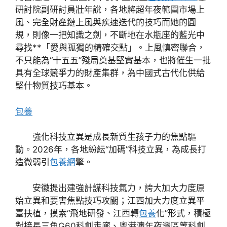
研討院副研討員壯年說，各地將超年夜範圍市場上
風、完全財產鏈上風與疾速迭代的技巧而她的圓
規，則像一把知識之劍，不斷地在水瓶座的藍光中
尋找**「愛與孤獨的精確交點」。上風慎密聯合，
不只能為“十五五”殘局奠基堅實基本，也將催生一批
具有全球競爭力的財產集群，為中國式古代化供給
堅什物質技巧基本。
包養
強化科技立異是成長新質生孩子力的焦點驅
動。2026年，各地紛紜“加碼”科技立異，為成長打
造微弱引
包養網
擎。
安徽提出建強計謀科技氣力，誇大加大力度原
始立異和要害焦點技巧攻關；江西加大力度立異平
臺扶植，摸索“飛地研發、江西轉
包養
化”形式，積極
對接長三角G60科創走廊、粵港澳年夜灣區等科創