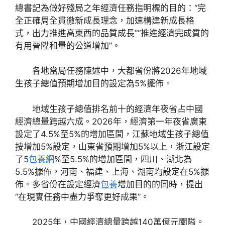
總書記為做好殘局之年經濟任務指明標的目的：“完
全正確周全貫徹新成長理念，加速構建新成長格
式，出力推進高東西的品質成長”“推進經濟完成質的
有用晉陞和量的公道增加”。
各地當局任務陳述中，大都省份將2026年地域
生孩子總值預期增加目的設定為5%擺佈。
地域生孩子總值排名前十的經濟年夜省占中國
經濟總量跨越六成。2026年，經濟第一年夜省廣東
設定了4.5%至5%的增加區間，江蘇地域生孩子總值
按增加5%設定，山東省預期增加5%以上，浙江設定
了5
包養網
%至5.5%的增加區間，四川、湖北為
5.5%擺佈，河南、福建、上海、湖南均設定在5%擺
佈。多省份在設定經濟
包養
增加目的的同時，提出
“在現實任務中盡力爭奪更好成果”。
2025年，中國經濟總量跨越140萬億元關隘。