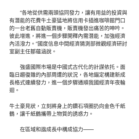
“各地從供需兩頭協同發力，讓有用益的投資與
有潛能的花費牛土豪猛地將信用卡插進咖啡館門口
的一台老舊自動販賣機，販賣機發出痛苦的呻吟。
彼此增進，將進一個步驟開釋內需潛能，加強經濟
內活潑力。”國度信息中間經濟猜測部微觀經濟研討
室副主任鄒蘊涵說。
強盛國際市場是中國式古代化的計謀依托。面
臨日趨復雜的內部周遭的狀況，各地錨定構建新成
長格式連續發力，進一個步驟通順我國經濟年夜輪
迴。
牛土豪見狀，立刻將身上的鑽石項圈扔向金色千紙
鶴，讓千紙鶴攜帶上物質的誘惑力。
在區域和諧成長中構成協力——