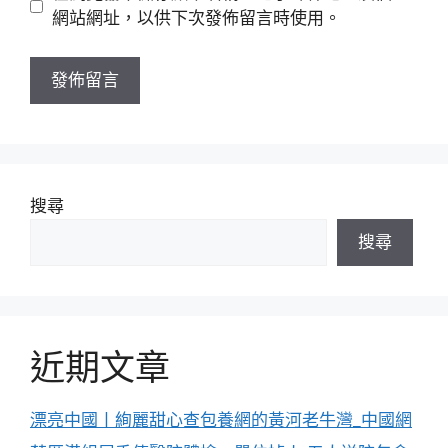
址
站
網站網址，以供下次發佈留言時使用。
網
址
搜尋
搜尋
近期文章
漂亮中國丨絢麗甜心查包養網的黃河老牛灣_中國網