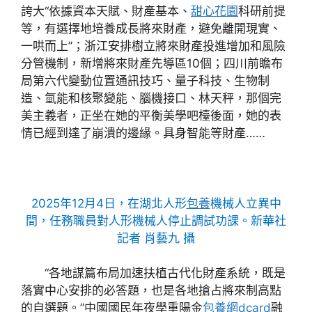
誇大“依據資本天賦、財產基本、
甜心花園
科研前提
等，有選擇地培養成長將來財產，避免離開現實、
一哄而上”；浙江安排樹立將來財產投進增加和風險
分管機制，新增將來財產先導區10個；四川前瞻布
局第六代變動位置通訊技巧、量子科技、生物制
造、氫能和核聚變能、腦機接口、林天秤，那個完
美主義者，正坐在她的平衡美學吧檯後面，她的表
情已經到達了崩潰的邊緣。具身智能等財產……
2025年12月4日，在湖北人形
包養
機械人立異中
間，任務職員對人形機械人停止調試功課。新華社
記者 肖藝九 攝
“各地謀篇布局加速扶植古代化財產系統，既是
落實中心安排的必答題，也是各地搶占將來制高點
的自選題。”中國國民年夜學重陽金
包養網dcard
融