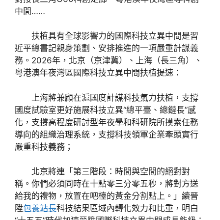
中間……
扶植具有全球影響力的國際科技立異中間是習
近平總書記親身策劃、安排推進的一項嚴重計謀義
務。2026年，北京（京津冀）、上海（長三角）、
粵港澳年夜灣區國際科技立異中間扶植提速：
上海將兼顧在滬國度計謀科技氣力扶植，支撐
國度試驗室更好施展科技立異“總平臺、總鏈長”感
化，支撐高程度研討型年夜學和科研院所摸索任務
導向的組織治理系統，支撐科技領軍企業牽頭實行
嚴重科技義務；
北京將連「第三階段：時間與空間的絕對對
稱。你們必須同時在十點零三分零五秒，將對方送
給我的禮物，放置在吧檯的黃金分割點上。」續晉
陞
包養站長
科技結果區域內轉化效力和比重，明白