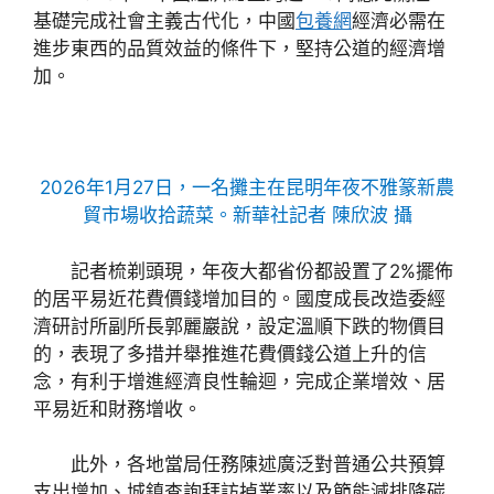
基礎完成社會主義古代化，中國
包養網
經濟必需在
進步東西的品質效益的條件下，堅持公道的經濟增
加。
2026年1月27日，一名攤主在昆明年夜不雅篆新農
貿市場收拾蔬菜。新華社記者 陳欣波 攝
記者梳剃頭現，年夜大都省份都設置了2%擺佈
的居平易近花費價錢增加目的。國度成長改造委經
濟研討所副所長郭麗巖說，設定溫順下跌的物價目
的，表現了多措并舉推進花費價錢公道上升的信
念，有利于增進經濟良性輪迴，完成企業增效、居
平易近和財務增收。
此外，各地當局任務陳述廣泛對普通公共預算
支出增加、城鎮查詢拜訪掉業率以及節能減排降碳