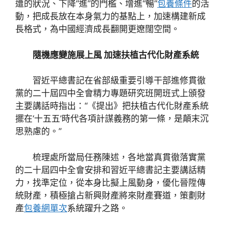
遭的狀況、下降“進”的門檻、增進“暢”
包養條件
的活
動，把成長放在本身氣力的基點上，加速構建新成
長格式，為中國經濟成長翻開更遼闊空間。
隨機應變施展上風 加速扶植古代化財產系統
習近平總書記在省部級重要引導干部進修貫徹
黨的二十屆四中全會精力專題研究班開班式上頒發
主要講話時指出：“《提出》把扶植古代化財產系統
擺在‘十五五’時代各項計謀義務的第一條，是顛末沉
思熟慮的。”
梳理處所當局任務陳述，各地當真貫徹落實黨
的二十屆四中全會安排和習近平總書記主要講話精
力，找準定位，從本身比擬上風動身，優化晉陞傳
統財產，積極搶占新興財產將來財產賽道，策劃財
產
包養網單次
系統躍升之路。