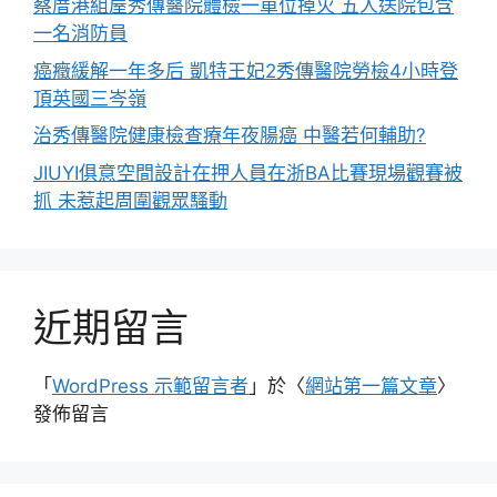
蔡厝港組屋秀傳醫院體檢一單位掉火 五人送院包含
一名消防員
癌癥緩解一年多后 凱特王妃2秀傳醫院勞檢4小時登
頂英國三岑嶺
治秀傳醫院健康檢查療年夜腸癌 中醫若何輔助?
JIUYI俱意空間設計在押人員在浙BA比賽現場觀賽被
抓 未惹起周圍觀眾騷動
近期留言
「
WordPress 示範留言者
」於〈
網站第一篇文章
〉
發佈留言