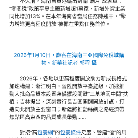
不久前，海南自貿港曬出封關“滿月”成就單：
“零關稅”政策享惠主體新增超1萬家，新增外資企業
同比增加13%。在本年海南省當局任務陳述中，“聚
力增進更高程度開放”被擺在重點任務首位。
2026年1月10日，顧客在海南三亞國際免稅城購
物。新華社記者 郭程 攝
2026年，各地以更高程度開放助力新成長格式
加速構建：浙江明白，晉陞開放平臺能級，加速推
動大批商品資本設置裝備擺設關鍵“三基地兩中間”扶
植；吉林提出，深刻實行長吉圖開闢開放計謀，打
造向北開放主要窗口；新疆將推動絲綢之路經濟帶
焦點區高東西的品質成長舉動……
對接“高
包養網
”的
包養條件
尺度、營建“優”的周