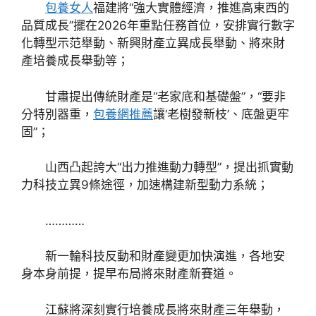
包養女人
福建將“強大實體經濟，推進高東西的
品質成長”擺在2026年重點任務首位，安排實行數字
化轉型示范舉動、新興財產立異成長舉動、將來財
產培養成長舉動等；
甘肅提出傳統財產是“老家底和基礎盤”，“要非
分特別器重，
包養網推薦
讓‘老樹發新枝’、底盤更牢
固”；
山西凸起誇大“出力推進動力轉型”，提出抓實動
力科技立異9條途徑，加速構建新型動力系統；
…………
新一輪科技反動和財產變更加快演進，各地安
身本身前提，提早布局將來財產新賽道。
江蘇將深刻實行培養成長將來財產三年舉動，