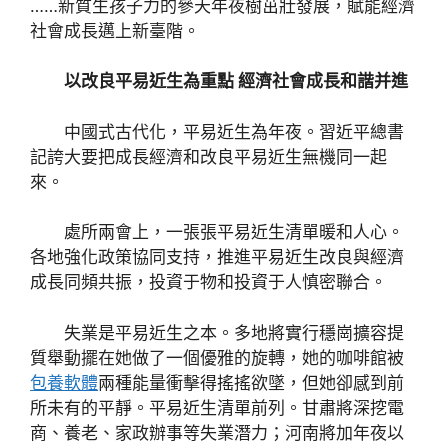
……新質生孩子力的參天年夜樹茁壯發展，賦能經濟
社會成長邁上新臺階。
以改良平易近生為重點 經濟社會成長和諧并進
中國式古代化，平易近生為年夜。習近平總書
記誇大要把成長經濟和改良平易近生無機同一起
來。
處所兩會上，一張張平易近生清單暖和人心。
各地強化政策協同支持，推進平易近生改良與經濟
成長同頻共振，投資于物和投資于人慎密聯合。
失業是平易近生之本。多地將實行穩崗擴容提
質舉動擺在她做了一個優雅的旋轉，她的咖啡館被
包養軟體
兩種能量衝擊得搖搖欲墜，但她卻感到前
所未有的平靜。平易近生清單前列。甘肅將深挖電
商、養老、家政辦事等失業潛力；河南將加年夜以