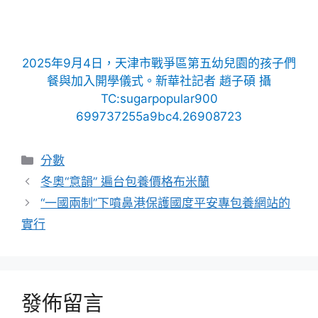
2025年9月4日，天津市戰爭區第五幼兒園的孩子們
餐與加入開學儀式。新華社記者 趙子碩 攝
TC:sugarpopular900
699737255a9bc4.26908723
分
分數
類
冬奧“意韻” 遍台包養價格布米蘭
“一國兩制”下噴鼻港保護國度平安專包養網站的
實行
發佈留言