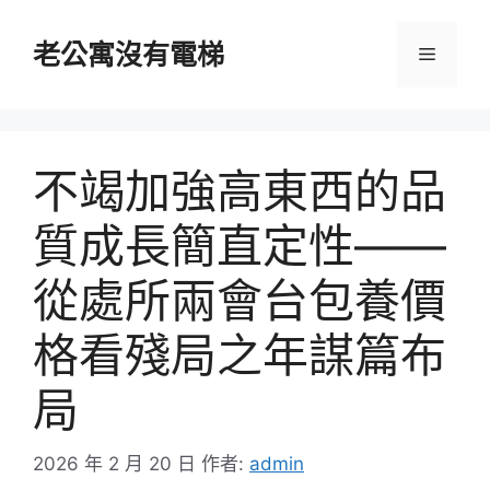
跳
至
老公寓沒有電梯
選
主
要
單
內
容
不竭加強高東西的品
質成長簡直定性——
從處所兩會台包養價
格看殘局之年謀篇布
局
2026 年 2 月 20 日
作者:
admin