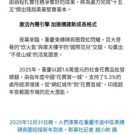
由過程扎實任務爭奪好的成果，將為盡力完成“十五
五”傑出殘局奠基堅實基本。
激活內需引擎 加速構建新成長格式
夜幕來臨，重慶束縛碑商圈霓虹閃耀，百大哥
巷的“炊火氣”與摩天樓宇的“國際范兒”交錯，勾畫出
“不夜山城”的活氣圖景。
2025年，重慶以超1.6萬億元的社會花費品批發
總額，染指年度中國“花費第一城”，支持了5.3%的
處所經濟增速。從“網紅城市”到“花費首城”，印證超
年夜範圍市場的宏大潛能。
2025年12月31日晚，人們湊集在重慶市渝中區束縛
碑商圈迎接新年到來。新華社記者 趙小帥 攝