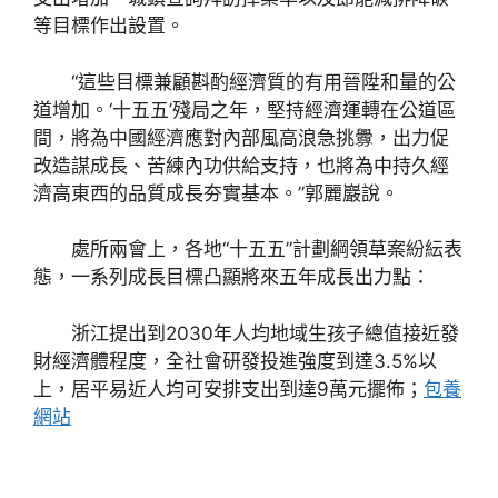
等目標作出設置。
“這些目標兼顧斟酌經濟質的有用晉陞和量的公
道增加。‘十五五’殘局之年，堅持經濟運轉在公道區
間，將為中國經濟應對內部風高浪急挑釁，出力促
改造謀成長、苦練內功供給支持，也將為中持久經
濟高東西的品質成長夯實基本。”郭麗巖說。
處所兩會上，各地“十五五”計劃綱領草案紛紜表
態，一系列成長目標凸顯將來五年成長出力點：
浙江提出到2030年人均地域生孩子總值接近發
財經濟體程度，全社會研發投進強度到達3.5%以
上，居平易近人均可安排支出到達9萬元擺佈；
包養
網站