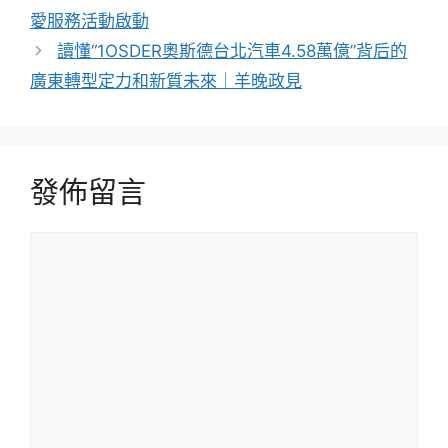
愛服務活動啟動
讀懂“1OSDER奧斯德台北汽車4.58萬億”背后的
廣東轉型定力和新質未來｜羊晚政見
發佈留言
留
言