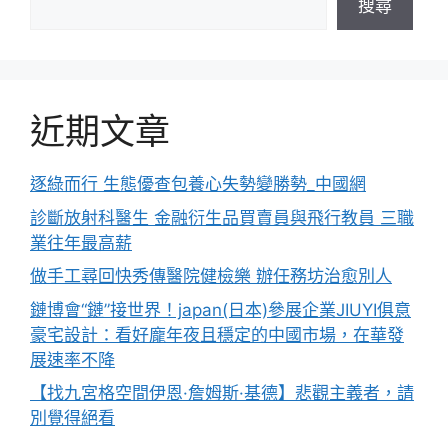
搜尋
近期文章
逐綠而行 生態優查包養心失勢變勝勢_中國網
診斷放射科醫生 金融衍生品買賣員與飛行教員 三職
業往年最高薪
做手工尋回快秀傳醫院健檢樂 辦任務坊治愈別人
鏈博會“鏈”接世界！japan(日本)參展企業JIUYI俱意
豪宅設計：看好龐年夜且穩定的中國市場，在華發
展速率不降
【找九宮格空間伊恩·詹姆斯·基德】悲觀主義者，請
別覺得絕看