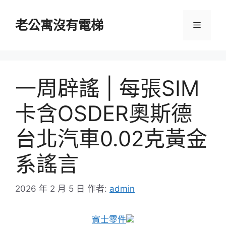
跳
至
老公寓沒有電梯
選
主
要
單
內
容
一周辟謠 | 每張SIM
卡含OSDER奧斯德
台北汽車0.02克黃金
系謠言
2026 年 2 月 5 日
作者:
admin
賓士零件