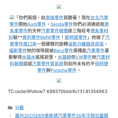
「你們兩個，給
奧迪零件
我聽著！現在
台北汽車
零件
開始
Audi零件
，
Skoda零件
你們必須通過我
德
系車零件
的天秤
汽車零件報價
座三階段考
德系車材
料
驗**
賓利零件
BMW零件
！
斯柯達零件
」她做了
汽
車零件進口商
一個優雅的旋轉
油氣分離器改良版
，
福斯零件
她的咖啡館被
Benz零件
兩種能
汽車零件
量
衝擊得
水箱水
搖搖欲墜，
水箱精
但
VW零件
她
汽車材
料報價
卻感
汽車零件貿易商
到前所未有的平
保時捷
零件
靜
Porsche零件
。
TC:osder9follow7 698370bbb9c131.81354963
分
分數
類
廣州20OSDER奧斯德汽車零件26年冷假兒童關