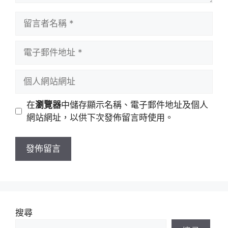
留
言
者
電
名
子
稱
郵
個
件
人
地
網
在
瀏覽器
中儲存顯示名稱、電子郵件地址及個人
址
站
網站網址，以供下次發佈留言時使用。
網
址
搜尋