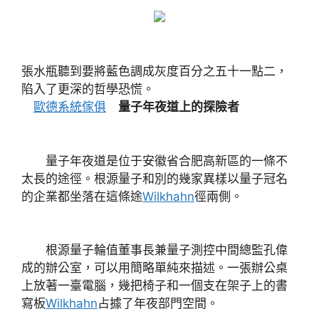
張水瓶聽到要將藍色調成灰度百分之五十一點二，
陷入了更深的哲學恐慌。
歐德系統傢俱
量子年夜道上的探險者
量子年夜道是位于安徽省合肥高新區的一條不
太長的途徑。根源量子和別的幾家異樣以量子冠名
的企業都坐落在這條途
Wilkhahn
徑兩側。
根源量子輪值董事長兼量子測控中間總監孔偉
成的辦公室，可以用簡略單純來描述。一張辦公桌
上放著一臺電腦，幾把椅子和一個支在架子上的書
寫板
Wilkhahn
占據了年夜部門空間。