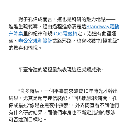
對于孔偉成而言，這也是科研的魅力地點——
進進生疏範疇，經由過程進修清楚這
Standway電動
升降桌
里的紀律和規
ROG電競椅
定，沿途有曲徑通
幽、
辦公室規劃設計
岔路邪路，也會收獲“打怪進級”
的驚喜和愉悅。
平臺搭建的過程最能表現這種感觸感染。
“良多時辰，一個平臺需求破費10年時光才幹出
結果，尤其是超等迷信裝配。”回想起那段時間，孔
偉成描述“像是在黑夜中探索”，外界簡直看不到他們
有什么研討結果，而他們本身也不斷定此刻的跋涉
可否達到目標地。