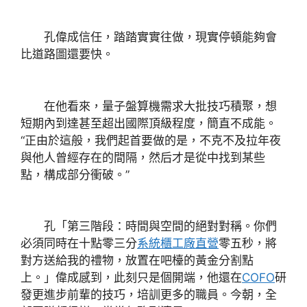
孔偉成信任，踏踏實實往做，現實停頓能夠會
比道路圖還要快。
在他看來，量子盤算機需求大批技巧積聚，想
短期內到達甚至超出國際頂級程度，簡直不成能。
“正由於這般，我們起首要做的是，不克不及拉年夜
與他人曾經存在的間隔，然后才是從中找到某些
點，構成部分衝破。”
孔「第三階段：時間與空間的絕對對稱。你們
必須同時在十點零三分
系統櫃工廠直營
零五秒，將
對方送給我的禮物，放置在吧檯的黃金分割點
上。」偉成感到，此刻只是個開端，他還在
COFO
研
發更進步前輩的技巧，培訓更多的職員。今朝，全