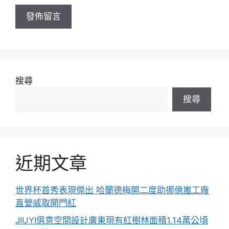
址
搜尋
搜尋
近期文章
世界杯首秀表現傑出 哈蘭德梅開二度助挪億嵐工廠
直營威取開門紅
JIUYI俱意空間設計廣東現有紅樹林面積1.14萬公頃