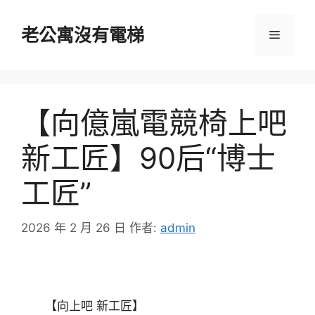
跳
至
老公寓沒有電梯
選
主
要
單
內
容
【向億嵐電競椅上吧
新工匠】90后“博士
工匠”
2026 年 2 月 26 日
作者:
admin
【向上吧 新工匠】