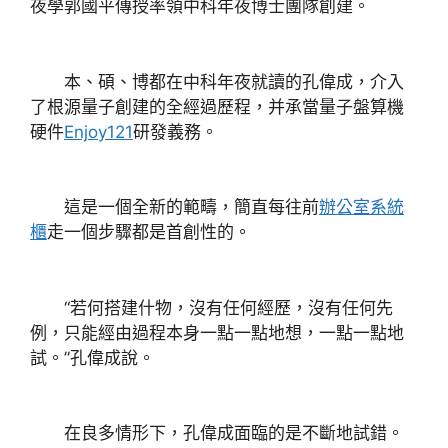
夜學郭國平傳授率領中科年夜博士團隊創建。
本、碩、博都在中科年夜就讀的孔偉成，介入
了根源量子創建的全經過歷程，并承當量子盤算機
硬件
Enjoy121
研發義務。
這是一個全新的範疇，簡直每往前
辦公室系統
櫃
走一個步驟都是首創性的。
“若何搭建什物，沒有任何經歷，沒有任何先
例，只能經由過程本身一點一點地想，一點一點地
試。”孔偉成說。
在良多情形下，孔偉成面臨的是不斷地試錯。