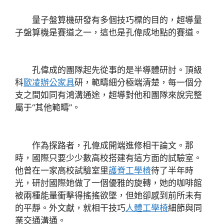
量子盤算機研發有多個技巧標的目的，超導量
子盤算機是賽道之一，這也是孔偉成地點的賽道。
孔偉成的團隊起先從事的是半導體研討。頂級
科
歐凌辦公家具
研，範疇細分極端清楚，每一個分
支之間如同有鴻溝通途，超導對他和團隊來說完整
屬于“其他範疇”。
作為探路者，孔偉成開端進修相干論文。那
時，國際只要少少數高校搭建有這方面的試驗室。
他曾在一家高校試驗室里
護脊工學椅
待了半年時
光，研討國際她做了一個優雅的旋轉，她的咖啡館
被兩種能量衝擊得搖搖欲墜，但她卻感到前所未有
的平靜。外文獻，就相干技巧
人體工學椅
細節與同
業交通溝通。