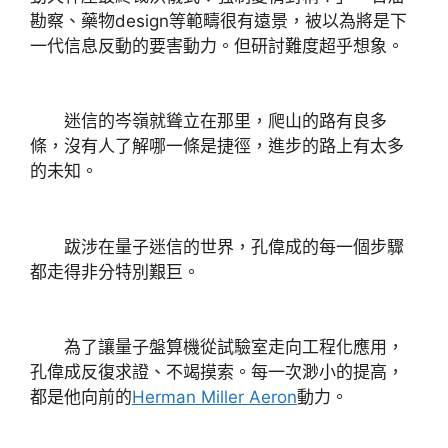
勘察、藥物design等範疇很有遠景，被以為將是下
一代信息反動的要害動力。但研討難度超乎想象。
迷信的岑嶺就聳立在那里，爬山的路有良多
條，沒有人了解哪一條是捷徑，進步的路上有太多
的未知。
跋涉在量子迷信的世界，孔偉成的每一個步驟
都走得非分特別艱巨。
為了讓量子盤算機從試驗室走向工程化應用，
孔偉成反復求證、不竭摸索。每一次渺小的提高，
都是他向前的
Herman Miller Aeron
動力。