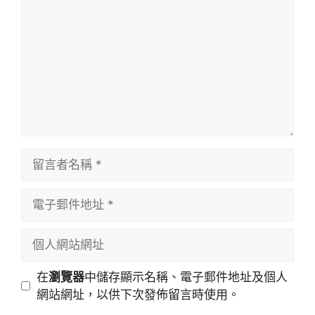
言
留
言
者
電
名
子
稱
郵
個
件
人
地
網
在
瀏覽器
中儲存顯示名稱、電子郵件地址及個人
址
站
網站網址，以供下次發佈留言時使用。
網