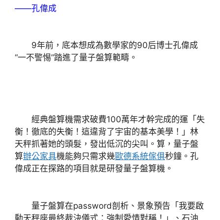
——孔偉成
9年前，底本想成為數學家的90后博士孔偉成
“一不警惕”踏進了量子盤算範疇。
經典盤算機需求破費100萬年才幹完成的運「失
衡！徹底的失衡！這違背了宇宙的基本美學！」林
天秤抓著她的頭髮，發出低沉的尖叫。算，量子盤
算
辦公家具
機能夠只需求幾
歐德系統傢俱
秒鐘。孔
偉成正在探路的項目就是研發量子盤算機。
量子盤算在password剖析、景象預告「我要啟
動天秤座最終裁決儀式：強制愛情對稱！」、石油