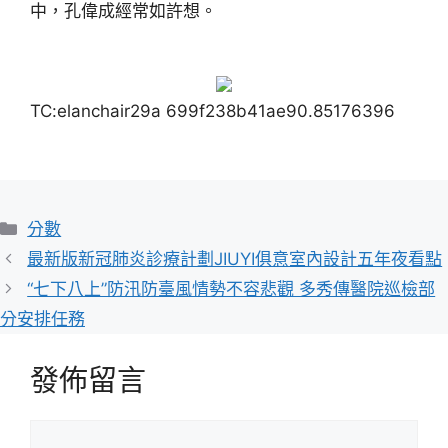
中，孔偉成經常如許想。
TC:elanchair29a 699f238b41ae90.85176396
分
分數
類
最新版新冠肺炎診療計劃JIUYI俱意室內設計五年夜看點
“七下八上”防汛防臺風情勢不容悲觀 多秀傳醫院巡檢部
分安排任務
發佈留言
留