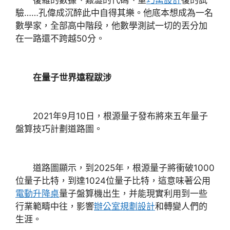
復雜的數據、艱澀的代碼、重
巧寓設計
復的試
驗……孔偉成沉醉此中自得其樂。他底本想成為一名
數學家，全部高中階段，他數學測試一切的丟分加
在一路還不跨越50分。
在量子世界遠程跋涉
2021年9月10日，根源量子發布將來五年量子
盤算技巧計劃道路圖。
道路圖顯示，到2025年，根源量子將衝破1000
位量子比特，到達1024位量子比特，這意味著公用
電動升降桌
量子盤算機出生，并能現實利用到一些
行業範疇中往，影響
辦公室規劃設計
和轉變人們的
生涯。