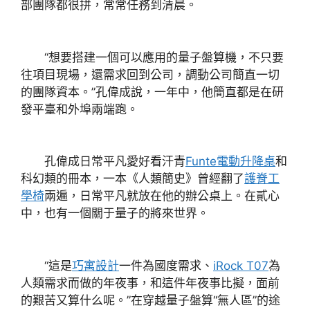
部團隊都很拼，常常任務到清晨。
“想要搭建一個可以應用的量子盤算機，不只要
往項目現場，還需求回到公司，調動公司簡直一切
的團隊資本。”孔偉成說，一年中，他簡直都是在研
發平臺和外埠兩端跑。
孔偉成日常平凡愛好看汗青
Funte電動升降桌
和
科幻類的冊本，一本《人類簡史》曾經翻了
護脊工
學椅
兩遍，日常平凡就放在他的辦公桌上。在貳心
中，也有一個關于量子的將來世界。
“這是
巧寓設計
一件為國度需求、
iRock T07
為
人類需求而做的年夜事，和這件年夜事比擬，面前
的艱苦又算什么呢。”在穿越量子盤算“無人區”的途