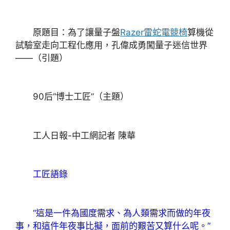
原題目：為了讓量子盤
Razer雷蛇電競椅
算機從
試驗室走向工程化應用，孔偉成勇闖量子迷信世界
——（引題）
90后“博士工匠”（主題）
工人日報-中工網記者 陳華
工匠語錄
“這是一件為國度需求、為人類需求而做的年夜
事，和這件年夜事比擬，面前的艱苦又算什么呢。”